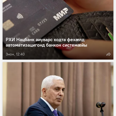
РХИ Нацбанк аиуварс кодта фехæлд
автоматизацигонд банкон системæйы
Знон, 12:40