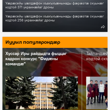
Уӕрӕсейы уӕлдӕфон хъахъхъӕнынады фӕрӕзтӕ скуынӕг
кодтой 371 украинӕйаг дроны
Уӕрӕсейы уӕлдӕфон хъахъхъӕнынады фӕрӕзтӕ скуынӕг
кодтой 258 украинӕйаг дроны
Иууыл популярондӕр
Хуссар Иры райдыдта фыццаг
Тайландӕй
кадрон конкурс "Фидæны
кодтой скъ
командæ"