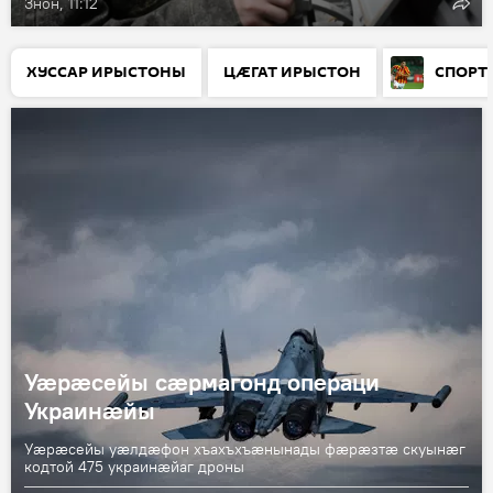
Знон, 11:12
ХУССАР ИРЫСТОНЫ
ЦӔГАТ ИРЫСТОН
СПОРТ
Уӕрӕсейы сӕрмагонд операци
Украинӕйы
Уӕрӕсейы уӕлдӕфон хъахъхъӕнынады фӕрӕзтӕ скуынӕг
кодтой 475 украинӕйаг дроны