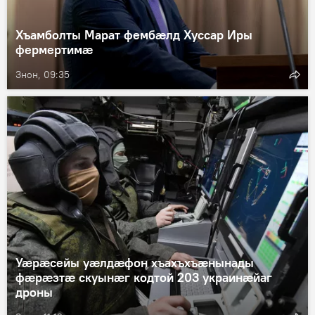
Хъамболты Марат фембӕлд Хуссар Иры
фермертимӕ
Знон, 09:35
Уӕрӕсейы уӕлдӕфон хъахъхъӕнынады
фӕрӕзтӕ скуынӕг кодтой 203 украинӕйаг
дроны