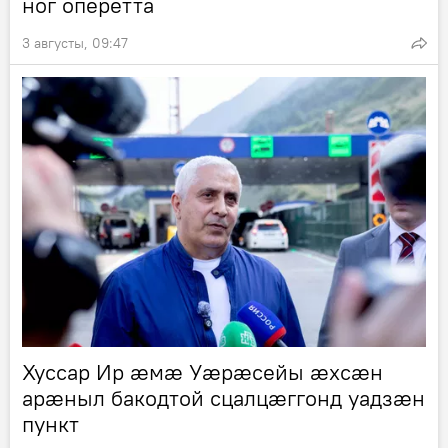
ног оперетта
3 августы, 09:47
Хуссар Ир æмæ Уæрæсейы æхсæн
арæныл бакодтой сцалцæггонд уадзæн
пункт