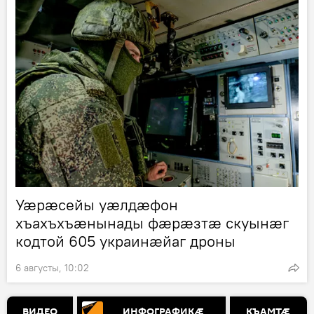
Уӕрӕсейы уӕлдӕфон
хъахъхъӕнынады фӕрӕзтӕ скуынӕг
кодтой 605 украинӕйаг дроны
6 августы, 10:02
ВИДЕО
ИНФОГРАФИКӔ
КЪАМТӔ