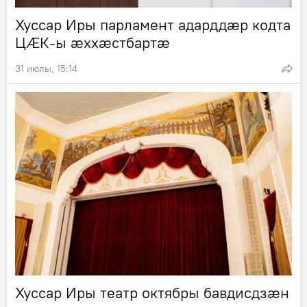
Хуссар Иры парламент адарддӕр кодта
ЦӔК-ы ӕххӕстбартӕ
31 июлы, 15:14
Хуссар Иры театр октябры бавдисдзӕн