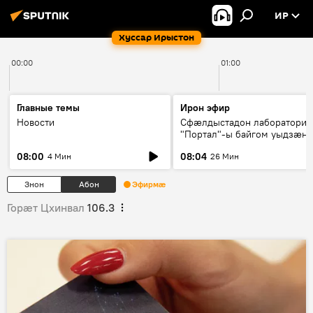
ИР
Хуссар Ирыстон
00:00
01:00
Главные темы
Ирон эфир
Новости
Сфæлдыстадон лаборатори
"Портал"-ы байгом уыдзæн
зындгонд нывгæнæг Гасситы
08:00
08:04
4 Мин
26 Мин
Æхсары куыстыты равдыст
Знон
Абон
Эфирмæ
Горӕт Цхинвал
106.3