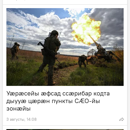
Уӕрӕсейы ӕфсад ссӕрибар кодта
дыууӕ цӕрӕн пункты СӔО-йы
зонӕйы
3 августы, 14:08