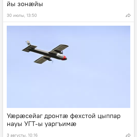
йы зонæйы
30 июлы, 13:50
Уӕрӕсейаг дронтӕ фехстой цыппар
науы УГТ-ы уаргъимӕ
3 августы, 10:16