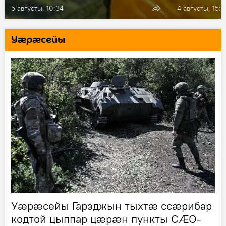
5 августы, 10:34
4 августы, 15:5
Уӕрӕсейы
Уæрæсейы Гарзджын тыхтæ ссæрибар
кодтой цыппар цæрæн пункты СÆО-