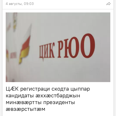
4 августы, 09:03
ЦӔК регистраци скодта цыппар
кандидаты ӕххӕстбарджын
минӕвӕртты президенты
ӕвзӕрстытӕм