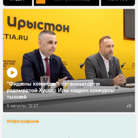
"Фидæны командæ": организатортæ
радзырдтой Хуссар Иры кадрон конкурсы
тыххæй
6 августы, 12:27
Инфографикӕ