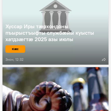
Хуссар Иры тæрхондоны
пъырыстъыфты службæйы куысты
хатдзæгтæ 2025 азы июлы
Кӕс
Знон, 12:32