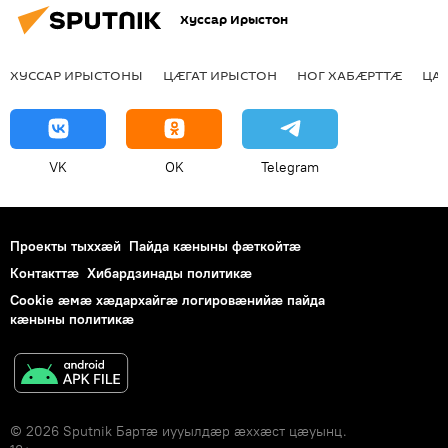
Хуссар Ирыстон
ХУССАР ИРЫСТОНЫ
ЦӔГАТ ИРЫСТОН
НОГ ХАБӔРТТӔ
ЦА
VK
OK
Telegram
Проекты тыххӕй
Пайда кӕныны фӕткойтӕ
Контакттӕ
Хибардзинады политикæ
Cookie æмæ хæдархайгæ логировæнийæ пайда
кæныны политикæ
© 2026 Sputnik Бартӕ иууылдӕр ӕххӕст цӕуынц.