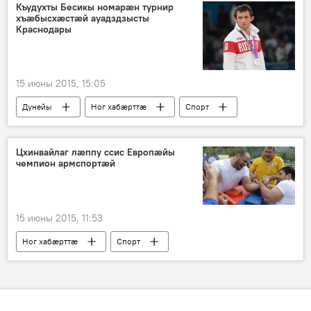
Къудухты Бесикы номарӕн турнир
хъӕбысхӕстӕй ауадздзысты
Краснодары
15 июны 2015, 15:05
Дунейы
Ног хабӕрттӕ
Спорт
Цхинвайлаг лӕппу ссис Европӕйы
чемпион армспортӕй
15 июны 2015, 11:53
Ног хабӕрттӕ
Спорт
Хуссар Ирыстоны