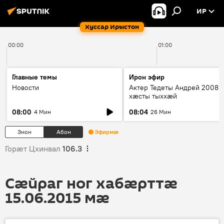
ИР
Хуссар Ирыстон
00:00
01:00
Главные темы
Ирон эфир
Новости
Актер Тедеты Андрей 2008 
хæсты тыххæй
08:00
08:04
4 Мин
26 Мин
Знон
Абон
Эфирмæ
Горӕт Цхинвал
106.3
Сӕйраг ног хабӕрттӕ
15.06.2015 мӕ