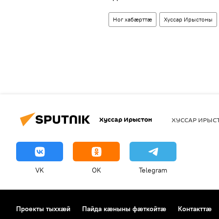
Ног хабӕрттӕ
Хуссар Ирыстоны
Хуссар Ирыстон
ХУССАР ИРЫ
VK
OK
Telegram
Проекты тыххӕй
Пайда кӕныны фӕткойтӕ
Контакттӕ