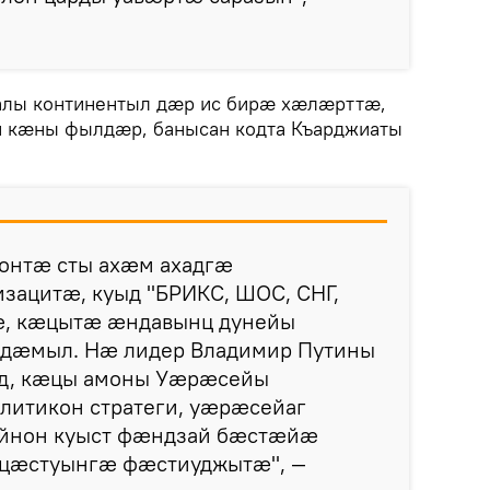
ы континентыл дæр ис бирæ хæлæрттæ,
 кæны фылдæр, банысан кодта Къарджиаты
нтæ сты ахæм ахадгæ
ацитæ, куыд "БРИКС, ШОС, СНГ,
, кæцытæ æндавынц дунейы
дæмыл. Нæ лидер Владимир Путины
йд, кæцы амоны Уæрæсейы
итикон стратеги, уæрæсейаг
йнон куыст фæндзай бæстæйæ
цæстуынгæ фæстиуджытæ", —