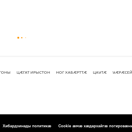
СТОНЫ
ЦӔГАТ ИРЫСТОН
НОГ ХАБӔРТТӔ
ЦАУТӔ
УӔРӔСЕЙ
Хибардзинады политикæ
Cookie æмæ хæдархайгæ логировæн