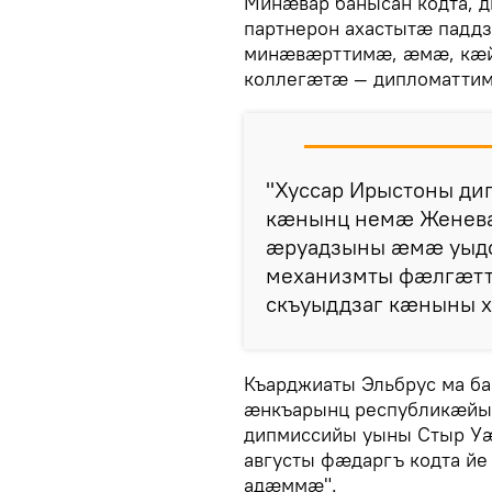
Минæвар банысан кодта, 
партнерон ахастытæ падд
минæвæрттимæ, æмæ, кæй
коллегæтæ — дипломатти
"Хуссар Ирыстоны д
кæнынц немæ Женева
æруадзыны æмæ уыд
механизмты фæлгæтт
скъуыддзаг кæныны х
Къарджиаты Эльбрус ма б
æнкъарынц республикæйы 
дипмиссийы уыны Стыр У
августы фæдаргъ кодта й
адæммæ".