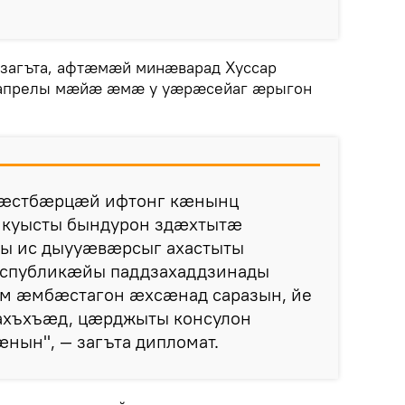
 загъта, афтæмæй минæварад Хуссар
 апрелы мæйæ æмæ у уæрæсейаг æрыгон
хæстбæрцæй ифтонг кæнынц
 куысты бындурон здæхтытæ
ы ис дыууæвæрсыг ахастыты
еспубликæйы паддзахаддзинады
м æмбæстагон æхсæнад саразын, йе
ахъхъæд, цæрджыты консулон
нын", — загъта дипломат.