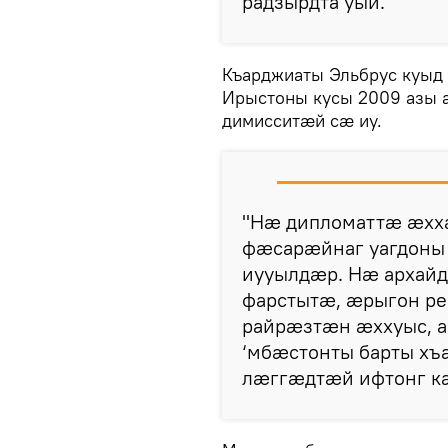
радзырдта уый.
Къарджиаты Эльбрус куыд
Ирыстоны кусы 2009 азы
димисситæй сæ иу.
"Нæ дипломаттæ æх
фæсарæйнаг уагдоны
иууылдæр. Нæ архайд
фарстытæ, æрыгон р
райрæзтæн æххуыс, а
‘мбæстонты барты хъ
лæггæдтæй ифтонг кæ