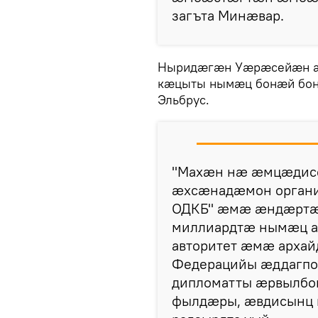
загъта Минæвар.
Ныридæгæн Уæрæсейæн ал
кæцыты нымæц бонæй бон
Эльбрус.
"Махæн нæ æмцæдисо
æхсæнадæмон организ
ОДКБ" æмæ æндæртæ
миллиардтæ нымæц а
авторитет æмæ арха
Федерацийы æддагпол
дипломатты æрвылбо
фылдæры, æвдисынц 