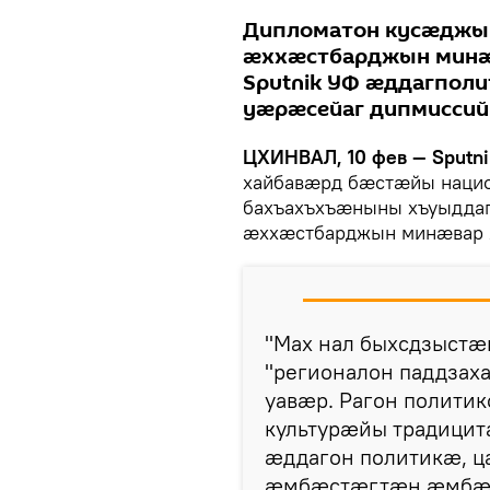
Дипломатон кусæджы
æххæстбарджын минæ
Sputnik УФ æддагпол
уæрæсейаг дипмиссий
ЦХИНВАЛ, 10 фев — Sputni
хайбавæрд бæстæйы нацио
бахъахъхъæныны хъуыдда
æххæстбарджын минæвар Х
"Мах нал быхсдзыстæ
"регионалон паддзаха
уавæр. Рагон полити
культурæйы традицит
æддагон политикæ, ц
æмбæстæгтæн æмбæло