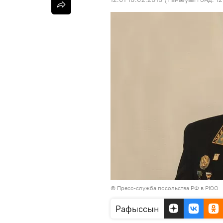
© Пресс-служба посольства РФ в РЮО
Рафыссын