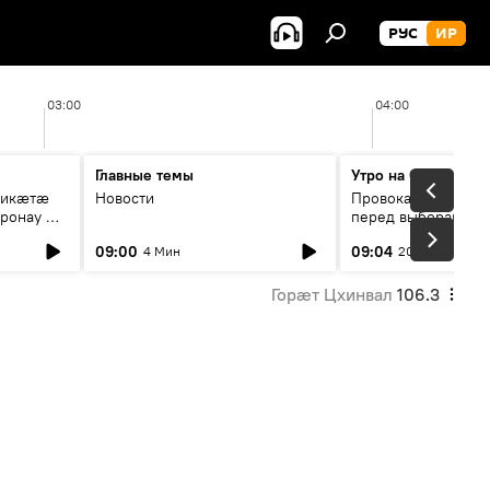
РУС
ИР
03:00
04:00
Главные темы
Утро на Спутнике
рикæтæ
Новости
Провокации со сто
ронау æй
перед выборами в Г
09:00
09:04
4 Мин
20 Мин
Горӕт Цхинвал
106.3