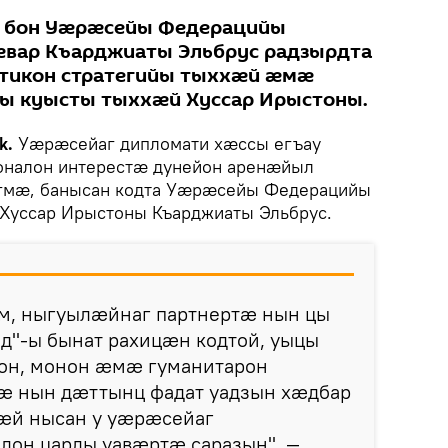
 бон Уæрæсейы Федерацийы
вар Къарджиаты Эльбрус радзырдта
итикон стратегийы тыххæй æмæ
ы куысты тыххæй Хуссар Ирыстоны.
k.
Уæрæсейаг дипломати хæссы егъау
налон интерестæ дунейон аренæйыл
гмæ, банысан кодта Уæрæсейы Федерацийы
уссар Ирыстоны Къарджиаты Эльбрус.
м, ныгуылæйнаг партнертæ нын цы
д"-ы бынат рахицæн кодтой, уыцы
кон, монон æмæ гуманитарон
æ нын дæттынц фадат уадзын хæдбар
æй нысан у уæрæсейаг
н царды уавæртæ саразын", —