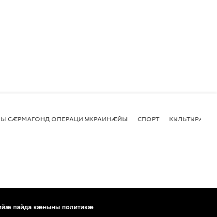
Ы СӔРМАГОНД ОПЕРАЦИ УКРАИНӔЙЫ
СПОРТ
КУЛЬТУРӔ
ийæ пайда кæныны политикæ