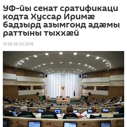
УФ-йы сенат сратификаци
кодта Хуссар Иримæ
бадзырд азымгонд адæмы
раттыны тыххæй
13:39 26.02.2016