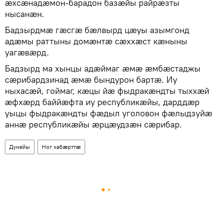
æхсæнадæмон-барадон базæйы райрæзты
нысанæн.
Бадзырдмæ гæсгæ бæлвырд цæуы азымгонд
адæмы раттыны домæнтæ сæххæст кæныны
уагæвæрд.
Бадзырд ма хынцы адæймаг æмæ æмбæстаджы
сæрибардзинад æмæ бындурон бартæ. Иу
ныхасæй, гоймаг, кæцы йæ фыдракæндты тыххæй
æфхæрд баййæфта иу республикæйы, дарддæр
уыцы фыдракæндты фæдыл уголовон фæлыдзуйæ
аннӕ республикӕйы æрцæудзӕн сæрибар.
Дунейы
Ног хабӕрттӕ