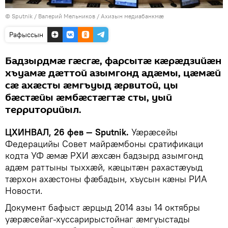
© Sputnik / Валерий Мельников
/
Ахизын медиабанкмæ
Рафыссын
Бадзырдмæ гæсгæ, фарсытæ кæрæдзийæн
хъуамæ дæттой азымгонд адæмы, цæмæй
сæ ахæсты æмгъуыд æрвитой, цы
бæстæйы æмбæстæгтæ сты, уый
территорийыл.
ЦХИНВАЛ, 26 фев — Sputnik.
Уӕрӕсейы
Федерацийы Совет майрæмбоны сратификаци
кодта УФ æмæ РХИ æхсæн бадзырд азымгонд
адæм раттыны тыххæй, кæцытæн рахастæуыд
тæрхон ахæстоны фæбадын, хъусын кæны РИА
Новости.
Документ бафыст æрцыд 2014 азы 14 октябры
уæрæсейаг-хуссарирыстойнаг æмгуыстады