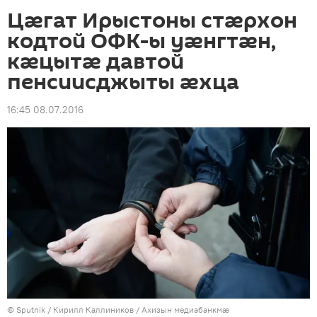
Цӕгат Ирыстоны стӕрхон
кодтой ОФК-ы уӕнгтӕн,
кӕцытӕ давтой
пенсиисджыты ӕхца
16:45 08.07.2016
© Sputnik / Кирилл Каллиников
/
Ахизын медиабанкмæ