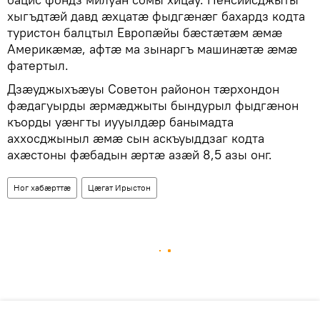
хыгъдтӕй давд ӕхцатӕ фыдгӕнӕг бахардз кодта
туристон балцтыл Европӕйы бӕстӕтӕм ӕмӕ
Америкӕмӕ, афтӕ ма зынаргъ машинӕтӕ ӕмӕ
фатертыл.
Дзӕуджыхъӕуы Советон районон тӕрхондон
фӕдагуырды ӕрмӕджыты бындурыл фыдгӕнон
къорды уӕнгты иууылдӕр банымадта
аххосджыныл ӕмӕ сын аскъуыддзаг кодта
ахӕстоны фӕбадын ӕртӕ азӕй 8,5 азы онг.
Ног хабӕрттӕ
Цӕгат Ирыстон