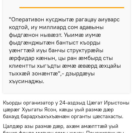
"Оперативон кусджытӕ рагацау аиуварс
кодтой, иу миллиард сом адавыны
фыдгӕнон нывӕзт. Уыимӕ иумӕ
фыдгӕнджытӕн бантыст къорды
уӕнгтӕй иуы банчы структурӕйы
ӕрфидар кӕнын, цы ран ӕмбырд сты
клиентты хыгъдты ӕмӕ ӕвӕрд ӕхцайы
тыххӕй зонӕнтӕ",- дзырдӕуы
хъусинаджы.
Къорды организатор у 24-аздзыд Цӕгат Ирыстоны
цӕрӕг Хуыгаты Ясон, кӕцы уый размӕ дӕр
бахауд барадхъахъхъӕнӕн органты цӕстахасты.
Цалдӕр азы размӕ дӕр, ахӕм амӕлттӕй уый
бацис фондз милуан сомы хицау. Пенсиисджыты