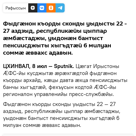
Рафыссын
Фыдгӕнон къорды сконды уыдысты 22 -
27 аздзыд, республикӕйы цыппар
ӕмбӕстаджы, уыдонӕн бантыст
пенсиисджыты хыгъдтӕй 6 милуан
соммӕ ӕввахс адавын.
ЦХИНВАЛ, 8 июл — Sputnik.
Цӕгат Ирыстоны
ӔФС-йы кусджытӕ ӕрӕхгӕдтой фыдгӕнон
къорды архайд, кӕцы давта ӕхца пенсиисджыты
банчы хыгъдтӕй, фехъусын кодтой ӔФС-йы
регионалон управленийы пресс-службӕйы.
Фыдгӕнон къорды сконды уыдысты 22 — 27
аздзыд, республикӕйы цыппар ӕмбӕстаджы,
уыдонӕн бантыст пенсиисджыты хыгъдтӕй 6
милуан соммӕ ӕввахс адавын.