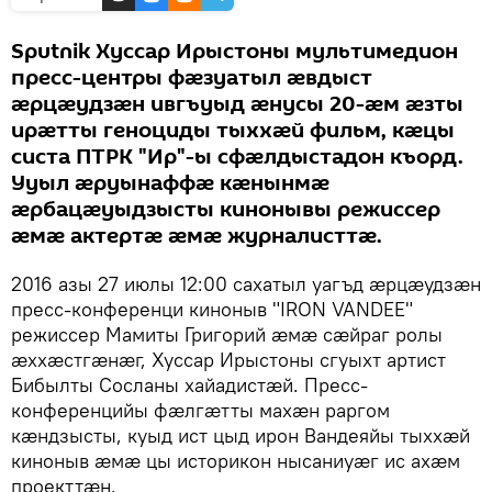
Sputnik Хуссар Ирыстоны мультимедион
пресс-центры фӕзуатыл ӕвдыст
ӕрцӕудзӕн ивгъуыд ӕнусы 20-ӕм ӕзты
ирӕтты геноциды тыххӕй фильм, кӕцы
систа ПТРК "Ир"-ы сфӕлдыстадон къорд.
Ууыл ӕруынаффӕ кӕнынмӕ
ӕрбацӕуыдзысты кинонывы режиссер
ӕмӕ актертӕ ӕмӕ журналисттӕ.
2016 азы 27 июлы 12:00 сахатыл уагъд ӕрцӕудзӕн
пресс-конференци киноныв "IRON VANDEE"
режиссер Мамиты Григорий ӕмӕ сӕйраг ролы
ӕххӕстгӕнӕг, Хуссар Ирыстоны сгуыхт артист
Бибылты Сосланы хайадистӕй. Пресс-
конференцийы фӕлгӕтты махӕн раргом
кӕндзысты, куыд ист цыд ирон Вандеяйы тыххӕй
киноныв ӕмӕ цы историкон нысаниуӕг ис ахӕм
проекттӕн.