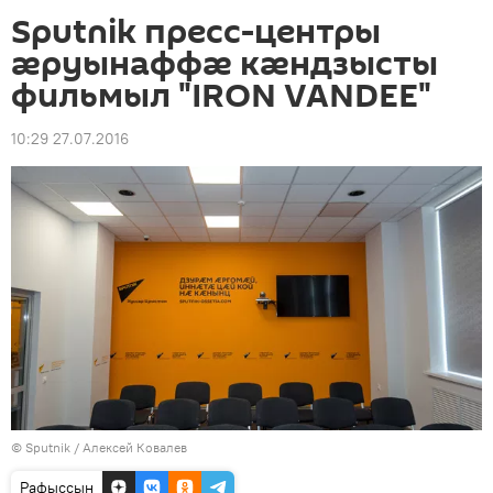
Sputnik пресс-центры
ӕруынаффӕ кӕндзысты
фильмыл "IRON VANDEE"
10:29 27.07.2016
© Sputnik / Алексей Ковалев
Рафыссын