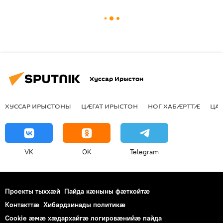
Хуссар Ирыстон
ХУССАР ИРЫСТОНЫ
ЦӔГАТ ИРЫСТОН
НОГ ХАБӔРТТӔ
ЦА
VK
OK
Telegram
Проекты тыххӕй
Пайда кӕныны фӕткойтӕ
Контакттӕ
Хибардзинады политикæ
Cookie æмæ хæдархайгæ логировæнийæ пайда