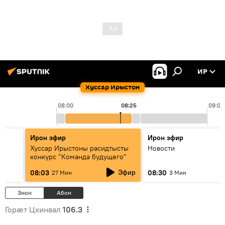
ИР
Хуссар Ирыстон
08:00
08:25
09:00
Ирон эфир
Ирон эфир
Хуссар Ирыстоны расидтысты
Новости
конкурс "Команда будущего"
Эфир
08:03
08:30
27 Мин
3 Мин
Знон
Абон
Горӕт Цхинвал
106.3