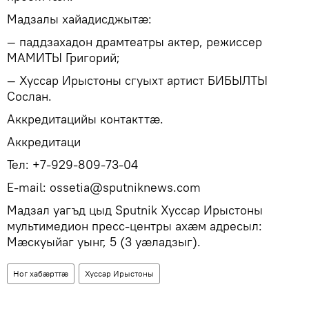
Мадзалы хайадисджытӕ:
— паддзахадон драмтеатры актер, режиссер
МАМИТЫ Григорий;
— Хуссар Ирыстоны сгуыхт артист БИБЫЛТЫ
Сослан.
Аккредитацийы контакттӕ.
Аккредитаци
Тел: +7-929-809-73-04
E-mail: ossetia@sputniknews.com
Мадзал уагъд цыд Sputnik Хуссар Ирыстоны
мультимедион пресс-центры ахӕм адресыл:
Мӕскуыйаг уынг, 5 (3 уӕладзыг).
Ног хабӕрттӕ
Хуссар Ирыстоны