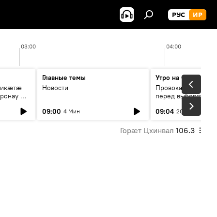
РУС
ИР
03:00
04:00
Главные темы
Утро на Спутнике
рикæтæ
Новости
Провокации со сто
ронау æй
перед выборами в Г
09:00
09:04
4 Мин
20 Мин
Горӕт Цхинвал
106.3