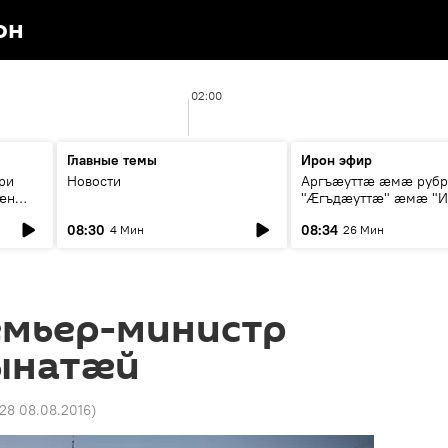
он
02:00
Главные темы
Ирон эфир
ри
Новости
Аргъæуттæ æмæ руб
æн
"Æгъдæуттæ" æмæ "И
иты
зæгъ"
08:30
08:34
4 Мин
26 Мин
ст
емьер-министр
ынатӕй
:28 08.08.2016
)