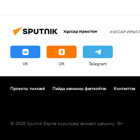
Хуссар Ирыстон
ХУССАР ИРЫ
VK
OK
Telegram
Проекты тыххӕй
Пайда кӕныны фӕткойтӕ
Контакттӕ
© 2026 Sputnik Бартӕ иууылдӕр ӕххӕст цӕуынц. 18+