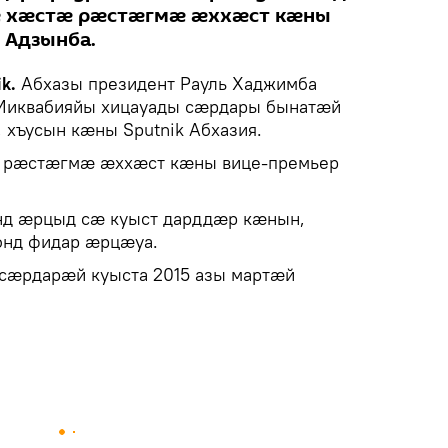
ӕ хӕстӕ рӕстӕгмӕ ӕххӕст кӕны
 Адзынба.
ik.
Абхазы президент Рауль Хаджимба
Миквабияйы хицауады сӕрдары бынатӕй
хъусын кӕны Sputnik Абхазия.
 рӕстӕгмӕ ӕххӕст кӕны вице-премьер
нд ӕрцыд сӕ куыст дарддӕр кӕнын,
онд фидар ӕрцӕуа.
 сӕрдарӕй куыста 2015 азы мартӕй