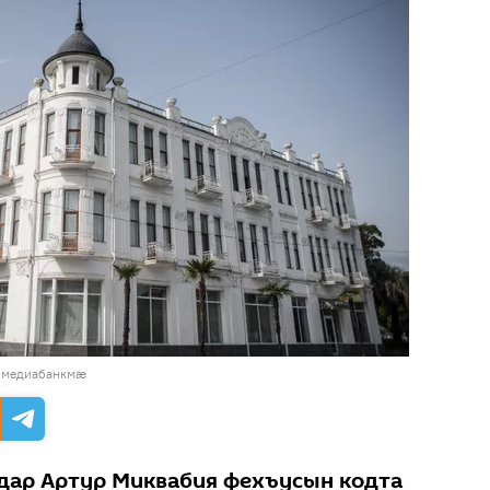
 медиабанкмæ
дар Артур Миквабия фехъусын кодта