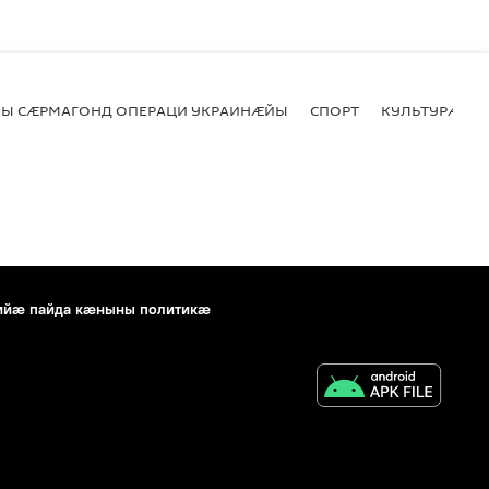
Ы СӔРМАГОНД ОПЕРАЦИ УКРАИНӔЙЫ
СПОРТ
КУЛЬТУРӔ
ийæ пайда кæныны политикæ