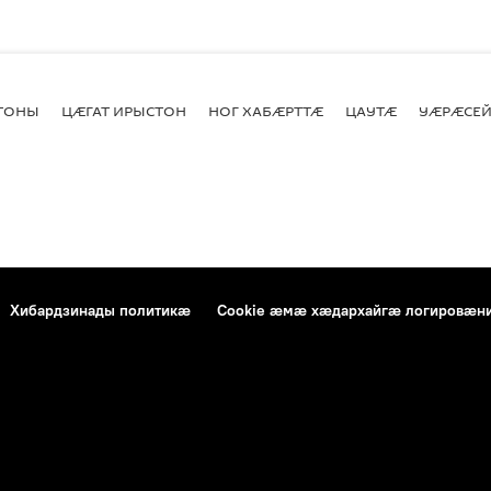
СТОНЫ
ЦӔГАТ ИРЫСТОН
НОГ ХАБӔРТТӔ
ЦАУТӔ
УӔРӔСЕЙ
Хибардзинады политикæ
Cookie æмæ хæдархайгæ логировæн