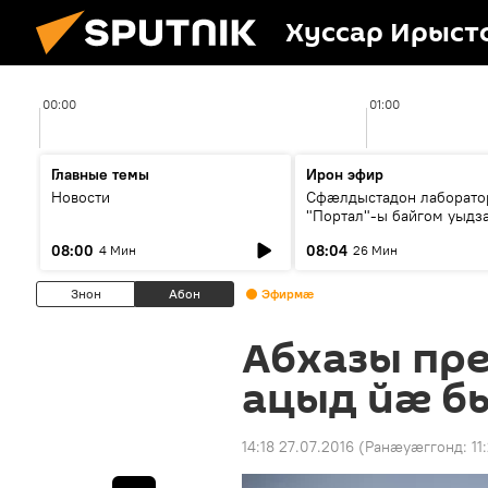
Хуссар Ирыст
00:00
01:00
Главные темы
Ирон эфир
Новости
Сфæлдыстадон лаборато
"Портал"-ы байгом уыдз
зындгонд нывгæнæг Гасс
08:00
08:04
4 Мин
26 Мин
Æхсары куыстыты равды
Знон
Абон
Эфирмæ
Абхазы пр
ацыд йӕ б
14:18 27.07.2016
(Ранӕуӕггонд:
11