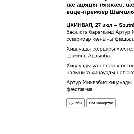
йӕ ацыды тыххӕй, й
вице-премьер Шамиль
ЦХИНВАЛ, 27 июл — Sputn
бафыста барамынд Артур 
ссӕрибар кӕныны фӕдыл, 
Хицауады сӕрдары хӕстӕ
Шамиль Адзынба.
Хицауады уӕнгтӕн хӕсго
цалынмӕ хицауады ног ск
Артур Миквабия хицауады
фӕстӕмӕ.
Дунейы
Ног хабӕрттӕ