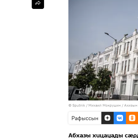
© Sputnik / Михаил Мокрушин
/
Ахизын
Рафыссын
Абхазы хицауады сӕр