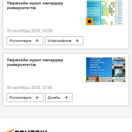
Уӕрӕсейы иууыл хӕлардӕр
университеттӕ
19 сентябры 2016, 13:08
Мультимедиа
Инфографикӕ
Уӕрӕсейы иууыл хӕлардӕр
университеттӕ
19 сентябры 2016, 12:48
Мультимедиа
Дунейы