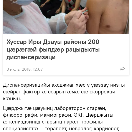
Хуссар Иры Дзауы районы 200
цӕрӕгӕй фылдӕр рацыдысты
диспансеризаци
3 июлы 2018, 12:07
Диспансеризацийы ахсджиаг хӕс у уӕззау низты
сӕйраг фактортӕ ссарын ӕмӕ сӕ скоррекци
кӕнын.
Цӕрджытӕ цӕуынц лабораторон сгарӕн,
флюорографи, маммографи, ЭКГ. Цӕрджыты
ӕнӕниздзинад сгарынц нарӕг профилы
специалисттӕ — терапевт, невролог, кардиолог,