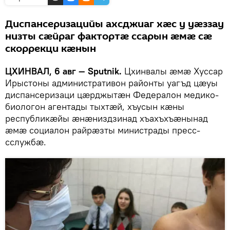
Диспансеризацийы ахсджиаг хӕс у уӕззау
низты сӕйраг фактортӕ ссарын ӕмӕ сӕ
скоррекци кӕнын
ЦХИНВАЛ, 6 авг — Sputnik.
Цхинвалы ӕмӕ Хуссар
Ирыстоны административон районты уагъд цӕуы
диспансеризаци цӕрджытӕн Федералон медико-
биологон агентады тыхтӕй, хъусын кӕны
республикӕйы ӕнӕниздзинад хъахъхъӕнынад
ӕмӕ социалон райрӕзты министрады пресс-
сслужбӕ.