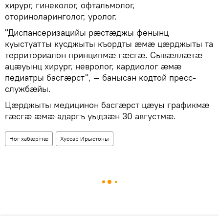
хирург, гинеколог, офтальмолог,
оториноларинголог, уролог.
"Диспансеризацийы рӕстӕджы фенынц
куыстуатты кусджыты къордты ӕмӕ цӕрджыты та
территориалон принципмӕ гӕсгӕ. Сывӕллӕтӕ
ацӕуынц хирург, невролог, кардиолог ӕмӕ
педиатры басгӕрст", — банысан кодтой пресс-
службӕйы.
Цӕрджыты медицинон басгӕрст цӕуы графикмӕ
гӕсгӕ ӕмӕ адаргъ уыдзӕн 30 августмӕ.
Ног хабӕрттӕ
Хуссар Ирыстоны