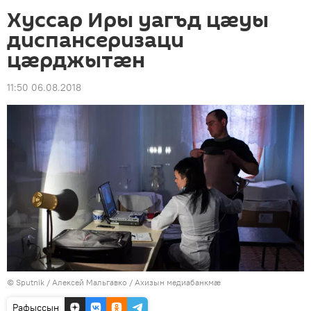
Хуссар Иры уагъд цӕуы
диспансеризаци
цӕрджытӕн
11:50 06.08.2018
© Sputnik / Алексей Мальгавко
/
Ахизын медиабанкмæ
Рафыссын