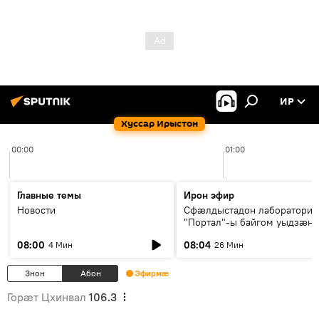
ИР
Хуссар Ирыстон
00:00
01:00
Главные темы
Ирон эфир
Новости
Сфæлдыстадон лаборатори
"Портал"-ы байгом уыдзæн
зындгонд нывгæнæг Гасситы
08:00
08:04
4 Мин
26 Мин
Æхсары куыстыты равдыст
Знон
Абон
Эфирмæ
Горӕт Цхинвал
106.3