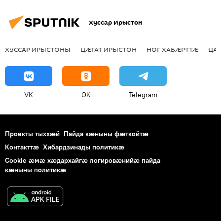
Хуссар Ирыстон
ХУССАР ИРЫСТОНЫ
ЦӔГАТ ИРЫСТОН
НОГ ХАБӔРТТӔ
ЦА
VK
OK
Telegram
Проекты тыххӕй
Пайда кӕныны фӕткойтӕ
Контакттӕ
Хибардзинады политикæ
Cookie æмæ хæдархайгæ логировæнийæ пайда
кæныны политикæ