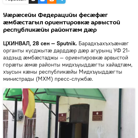
Уӕрӕсейы Федерацийы фесӕфӕг
ӕмбӕстагыл ориентировкӕ арвыстой
республикӕйы районтӕм дӕр
ЦХИНВАЛ, 28 сен — Sputnik.
Барадхъахъхъӕнӕг
органты кусджытӕ дарддӕр дӕр агурынц УФ 21-
аздзыд ӕмбӕстаджы — ориентировкӕ арвыстой
горӕты ӕмӕ районты мидхъуыддӕгты хайадтӕм,
хъусын кӕны республикӕйы Мидхъуыддӕгты
министрады (МХМ) пресс-службӕ.