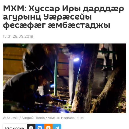
МХМ: Хуссар Иры дарддӕр
агурынц Уӕрӕсейы
фесӕфӕг ӕмбӕстаджы
13:31 28.09.2018
© Sputnik / Андрей Попов
/
Ахизын медиабанкмæ
Рафыссын