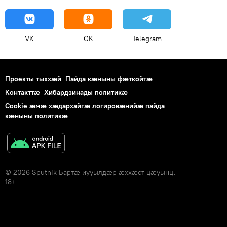
VK
OK
Telegram
Проекты тыххӕй
Пайда кӕныны фӕткойтӕ
Контакттӕ
Хибардзинады политикæ
Cookie æмæ хæдархайгæ логировæнийæ пайда
кæныны политикæ
© 2026 Sputnik Бартӕ иууылдӕр ӕххӕст цӕуынц.
18+