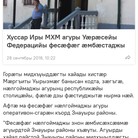
Хуссар Иры МХМ агуры Уӕрӕсейы
Федерацийы фесӕфӕг ӕмбӕстаджы
28 сентябры 2018, 10:22
Горӕты мидхъуыддӕгты хайады хистӕр
Мӕргъиты Уырызмӕг банысан кодта, зӕгъгӕ,
нӕлгоймаджы агурынц республикӕйы
столицӕйы, фӕлӕ дзы фӕстиуджытӕ нырма нӕй.
Афтӕ ма фесӕфӕг нӕлгоймаджы агуры
оперативон-сгарӕн къорд Знауыры районы.
"Фесӕфӕг нӕлгоймаджы знон ӕмбисӕхсӕвмӕ
агуырдтой Знауыры районы хъӕуты. Агуырды
хайад райстой Знауыры районы мидхъуыддӕгты