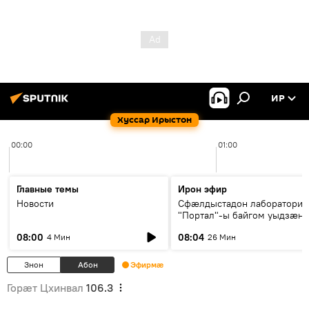
ИР
Хуссар Ирыстон
00:00
01:00
Главные темы
Ирон эфир
Новости
Сфæлдыстадон лаборатори
"Портал"-ы байгом уыдзæн
зындгонд нывгæнæг Гасситы
08:00
08:04
4 Мин
26 Мин
Æхсары куыстыты равдыст
Знон
Абон
Эфирмæ
Горӕт Цхинвал
106.3