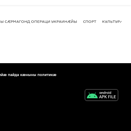
Ы СӔРМАГОНД ОПЕРАЦИ УКРАИНӔЙЫ
СПОРТ
КУЛЬТУРӔ
ийæ пайда кæныны политикæ