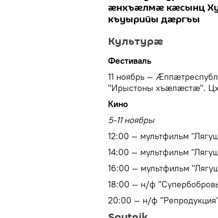
ӕнхъӕлмӕ кӕсынц Х
къуырийы дӕргъы
Культурæ
Фестиваль
11 ноябрь — Ӕппæтреспуб
"Ирыстоны хъæлæстæ". Цх
Кино
5-11 ноябры
12:00 — мультфильм "Лягу
14:00 — мультфильм "Лягу
16:00 — мультфильм "Лягу
18:00 — н/ф "Супербобров
20:00 — н/ф "Репродукция"
Sputnik