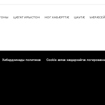
СТОНЫ
ЦӔГАТ ИРЫСТОН
НОГ ХАБӔРТТӔ
ЦАУТӔ
УӔРӔСЕЙ
Хибардзинады политикæ
Cookie æмæ хæдархайгæ логировæн