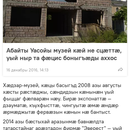
Абайты Уасойы музей кӕй не сцӕттӕ,
уый ныр та фӕцис боныгъӕды аххос
16 декабры 2016, 14:13
Хӕдзар-музей, кӕцы басыгъд 2008 азы августы
хӕсты рӕстӕджы, сӕндидзын кӕнынӕн уый
фыццаг фӕлварӕн нӕу. Бирӕ экспонаттӕ —
дзауматӕ, къухфысттӕ, чингуытӕ ӕмӕ ӕндӕр
ӕрмӕджытӕ фервӕзын кӕнын нӕ бантыст.
2014 азы бӕстыхай аразынмӕ бавнӕлдта
татарстайнаг арӕзтадон фирмӕ "Эверест" — уый