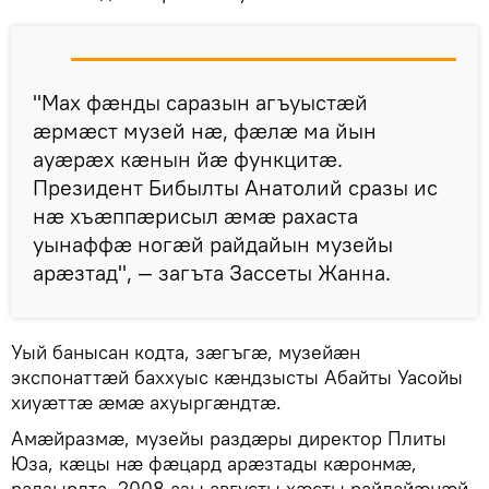
"Мах фӕнды саразын агъуыстӕй
ӕрмӕст музей нӕ, фӕлӕ ма йын
ауӕрӕх кӕнын йӕ функцитӕ.
Президент Бибылты Анатолий сразы ис
нӕ хъӕппӕрисыл ӕмӕ рахаста
уынаффӕ ногӕй райдайын музейы
арӕзтад", — загъта Зассеты Жанна.
Уый банысан кодта, зӕгъгӕ, музейӕн
экспонаттӕй баххуыс кӕндзысты Абайты Уасойы
хиуӕттӕ ӕмӕ ахуыргӕндтӕ.
Амӕйразмӕ, музейы раздӕры ди⁠ректор Плиты
Юза, кӕцы нӕ фӕцард арӕзтады кӕронмӕ,
радзырдта, 2008 азы августы хӕсты райдайӕнӕй