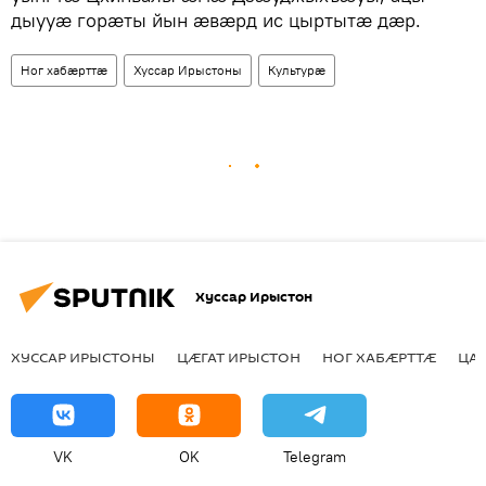
дыууӕ горӕты йын ӕвӕрд ис цыртытӕ дӕр.
Ног хабӕрттӕ
Хуссар Ирыстоны
Культурӕ
Хуссар Ирыстон
ХУССАР ИРЫСТОНЫ
ЦӔГАТ ИРЫСТОН
НОГ ХАБӔРТТӔ
ЦА
VK
OK
Telegram