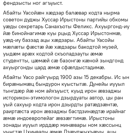
фендзысты ног агъуыст.
Абайты Уасойӕн хӕдзар балӕвар кодта нырма
советон дуджы Хуссар Ирыстоны партийы обкомы
уӕды секретарь Санахъоты Феликс. Ахуыргонд-иу
йӕ бинойнагимӕ куы рцыд Хуссар Ирыстонмӕ,
уӕд-иу баззад ацы хӕдзары. Абайты Уасойы
мӕлӕты фӕстӕ йӕ хӕдзары бакодтой музей,
уыдӕм арӕх кодтой скъоладзауты ӕмӕ
студентты, цӕмӕй сӕ базонгӕ кӕной зындгонд
ахуыргонды цард ӕмӕ сфӕлдыстадимӕ.
Абайты Уасо райгуырд 1900 азы 15 декабры. Ис ын
бирӕнымӕц бындурон куыстытӕ. Дунейы иууыл
тынгдӕр йӕ ном айхъуыст, куыд ирон ӕвзаджы
историкон-этимологон дзырдуаты автор, цы ран
уый сахуыр кодта ирон дзырдты ратӕдзӕнтӕ,
раиртӕста ирон ӕвзаджы бастдзинӕдтӕ ирайнаг
ӕмӕ индоевропейаг ӕвзӕгтимӕ. Ирыстоны
зонады иууыл ирддӕр минӕвары ном хӕссынц
уынгтӕ Цхинвалы ӕмӕ Дзӕуджыхъӕуы, ацы