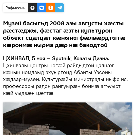
Рафыссын
Музей басыгъд 2008 азы августы хӕсты
рӕстӕджы, фӕстаг ӕзты культурон
объект сцалцӕг кӕныны фӕлвӕрдтытӕ
кӕронмӕ нырма дӕр нӕ бакодтой
ЦХИНВАЛ, 5 ноя — Sputnik, Козаты Диана.
Цхинвалы центры ногӕй райдыдтой цалцӕг
кӕнын номдзыд ахуыргонд Абайты Уасойы
хӕдзар-музей. Культурӕйы министрады ныфс ис,
профессоры радон райгуырӕн бонмӕ агъуыст
кӕй уыдзӕн цӕттӕ.