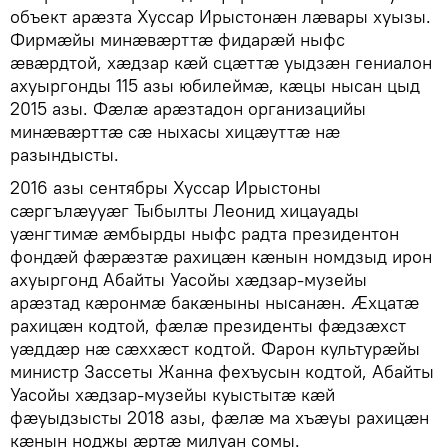
объект арӕзта Хуссар Ирыстонӕн лӕвары хуызы.
Фирмӕйы минӕвӕрттӕ фидарӕй ныфс
ӕвӕрдтой, хӕдзар кӕй сцӕттӕ уыдзӕн гениалон
ахуыргонды 115 азы юбилеймӕ, кӕцы нысан цыд
2015 азы. Фæлæ арӕзтадон организацийы
минӕвӕрттӕ сæ ныхасы хицӕуттӕ нæ
разындысты.
2016 азы сентябры Хуссар Ирыстоны
сӕргълӕууӕг Тыбылты Леонид хицауады
уӕнгтимӕ ӕмбырды ныфс радта президентон
фондӕй фӕрӕзтӕ рахицӕн кӕнын номдзыд ирон
ахуыргонд Абайты Уасойы хæдзар-музейы
арæзтад кӕронмӕ бакӕныны нысанæн. Ӕхцатӕ
рахицӕн кодтой, фӕлӕ президенты фӕдзӕхст
уӕддӕр нӕ сӕххӕст кодтой. Фарон культурӕйы
министр Зассеты Жанна фехъусын кодтой, Абайты
Уасойы хӕдзар-музейы куыстытӕ кӕй
фӕуыдзысты 2018 азы, фӕлӕ ма хъӕуы рахицӕн
кӕнын ноджы ӕртӕ милуан сомы.