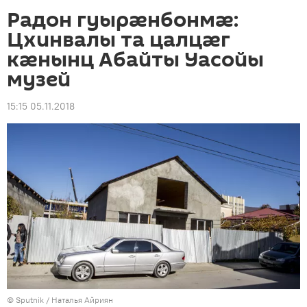
Радон гуырӕнбонмӕ:
Цхинвалы та цалцӕг
кӕнынц Абайты Уасойы
музей
15:15 05.11.2018
© Sputnik / Наталья Айриян