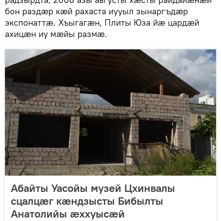
бон раздӕр кӕй рахаста иууыл зынаргъдӕр
экспонаттӕ. Хъыгагӕн, Плиты Юза йӕ цардӕй
ахицӕн иу мӕйы размӕ.
Абайты Уасойы музей Цхинвалы
сцалцæг кæндзысты Бибылты
Анатолийы æххуысæй