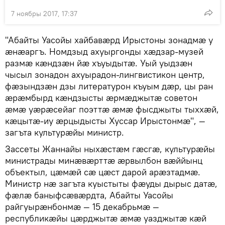
7 ноябры 2017, 17:37
"Абайты Уасойы хайбавӕрд Ирыстоны зонадмӕ у
ӕнӕаргъ. Номдзыд ахуыргонды хӕдзар-музей
размӕ кӕндзӕн йӕ хъуыдытӕ. Уый уыдзӕн
чысыл зонадон ахуырадон-лингвистикон центр,
фӕзындзӕн дзы литературон къуым дӕр, цы ран
ӕрӕмбырд кӕндзысты ӕрмӕджытӕ советон
ӕмӕ уӕрӕсейаг поэттӕ ӕмӕ фысджыты тыххӕй,
кӕцытӕ-иу ӕрцыдысты Хуссар Ирыстонмӕ", —
загъта культурӕйы министр.
Зассеты Жаннайы ныхӕстӕм гӕсгӕ, культурӕйы
министрады минӕвӕрттӕ ӕрвылбон вӕййынц
объектыл, цӕмӕй сӕ цӕст дарой арӕзтадмӕ.
Министр нӕ загъта куыстыты фӕуды дырыс датӕ,
фӕлӕ баныфсӕвӕрдта, Абайты Уасойы
райгуырӕнбонмӕ — 15 декабрьмӕ —
республикӕйы цӕрджытӕ ӕмӕ уазджытӕ кӕй