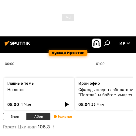
ИР
Хуссар Ирыстон
00:00
01:00
Главные темы
Ирон эфир
Новости
Сфæлдыстадон лаборатори
"Портал"-ы байгом уыдзæн
зындгонд нывгæнæг Гасситы
08:00
08:04
4 Мин
26 Мин
Æхсары куыстыты равдыст
Знон
Абон
Эфирмæ
Горӕт Цхинвал
106.3