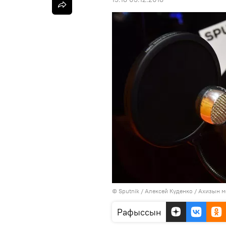
© Sputnik / Алексей Куденко
/
Ахизын 
Рафыссын