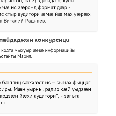
р Ирыстон, сӕйраджыдӕр, кусы
хмӕ ис зӕронд формат дӕр -
ис стыр аудитори ӕмӕ йӕ мах уӕрӕх
а Виталий Раднаев.
 пайдаджын конкуренци
ӕ кодта мыхуыр ӕмӕ информацийы
отайты Мария.
 бӕллиц сӕххӕст ис – сымах фыццаг
фиры. Мӕн уырны, радио кӕй уыдзӕн
рдзӕн йӕхи аудитори", - загъта
ӕг.