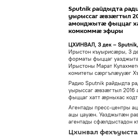
Sputnik райдыдта ра
уырыссаг ӕвзӕгтыл 2
амонджытӕ фыццаг х
комкоммӕ эфиры
ЦХИНВАЛ, 3 дек ­– Sputnik
Ирыстон къуырисӕры, 3 д
форматы фыццаг уазджыт
Ирыстоны Марат Кулахме
комитеты сӕргълӕууӕг Хъ
Радио Sputnik райдыдта 
уырыссаг ӕвзӕгтыл 2016
фыццаг хатт ӕрныхас код
Агентады пресс-центры а
ацы цауӕн. Уазджытӕн ра
агентады сфӕлдыстадон к
Цхинвал фехъуыста