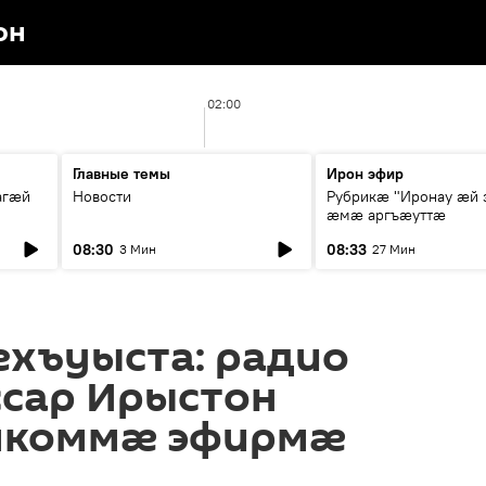
он
02:00
Главные темы
Ирон эфир
агæй
Новости
Рубрикæ "Иронау ӕй 
ӕмӕ аргъӕуттӕ
08:30
08:33
3 Мин
27 Мин
ехъуыста: радио
ссар Ирыстон
мкоммӕ эфирмӕ