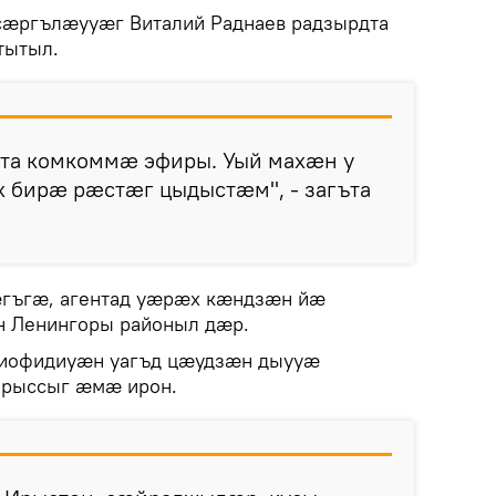
 сӕргълӕууӕг Виталий Раднаев радзырдта
тытыл.
та комкоммӕ эфиры. Уый махӕн у
х бирӕ рӕстӕг цыдыстӕм", - загъта
зӕгъгӕ, агентад уӕрӕх кӕндзӕн йӕ
 Ленингоры районыл дӕр.
иофидиуӕн уагъд цӕудзӕн дыууӕ
ырыссыг ӕмӕ ирон.