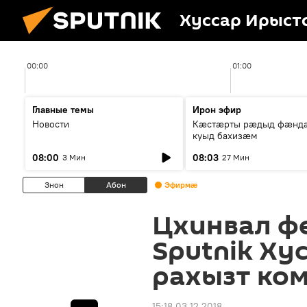
Хуссар Ирыст
00:00
01:00
Главные темы
Ирон эфир
Новости
Кæстæрты рæдыд фæнд
куыд бахизæм
08:00
08:03
3 Мин
27 Мин
Знон
Абон
Эфирмæ
Цхинвал ф
Sputnik Ху
рахызт ко
15:18 03.12.2018