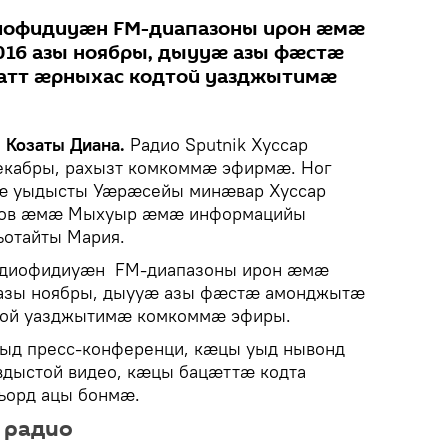
диофидиуӕн FM-диапазоны ирон ӕмӕ
016 азы ноябры, дыууӕ азы фӕстӕ
атт ӕрныхас кодтой уазджытимӕ
, Козаты Диана.
Радио Sputnik Хуссар
екабры, рахызт комкоммӕ эфирмӕ. Ног
ӕ уыдысты Уӕрӕсейы минӕвар Хуссар
тов ӕмӕ Мыхуыр ӕмӕ информацийы
отайты Мария.
радиофидиуӕн FM-диапазоны ирон ӕмӕ
 азы ноябры, дыууӕ азы фӕстӕ амонджытӕ
той уазджытимӕ комкоммӕ эфиры.
цыд пресс-конференци, кӕцы уыд нывонд
вдыстой видео, кӕцы бацӕттӕ кодта
ъорд ацы бонмӕ.
 радио