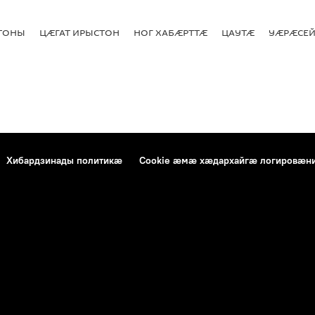
СТОНЫ
ЦӔГАТ ИРЫСТОН
НОГ ХАБӔРТТӔ
ЦАУТӔ
УӔРӔСЕЙ
Хибардзинады политикæ
Cookie æмæ хæдархайгæ логировæн