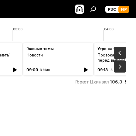
РУС
ИР
03:00
04:00
Главные темы
Утро на Спутнике
зӕгъ"
Новости
Провокации со сто
перед выборами в 
09:00
09:13
3 Мин
18 Мин
Горӕт Цхинвал
106.3