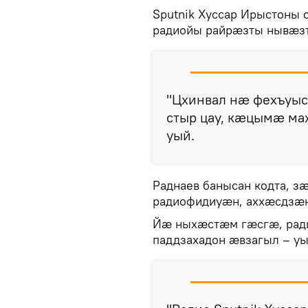
Sputnik Хуссар Ирыстоны
радиойы райрӕзты нывӕз
"Цхинвал нӕ фехъуыс
стыр цау, кӕцымӕ ма
уый.
Раднаев банысан кодта, 
радиофидиуӕн, аххӕсдзӕн
Йӕ ныхӕстӕм гӕсгӕ, рад
паддзахадон ӕвзагыл – у