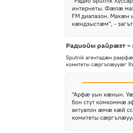
"Радио Sputnik Хусса
интернеты. Фӕлӕ ма
FM диапазон. Махӕн 
кӕндзыстӕм", - загът
Радиойы райрӕзт –
Sputnik агентадӕн раарф
комитеты сӕргълӕууӕг Хъ
"Арфӕ уын кӕнын. Уӕ
бон стут комкоммӕ э
актуалон ӕмӕ кӕй сса
комитеты сӕргълӕуу