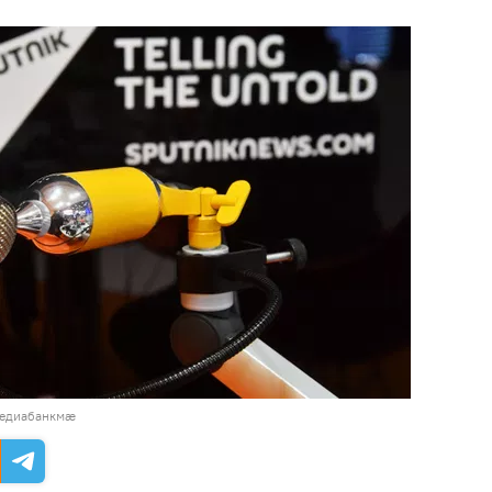
медиабанкмæ