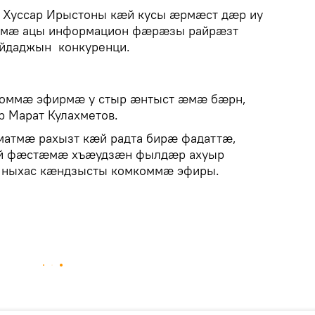
, Хуссар Ирыстоны кӕй кусы ӕрмӕст дӕр иу
 ӕмӕ ацы информацион фӕрӕзы райрӕзт
йдаджын конкуренци.
мкоммӕ эфирмӕ у стыр ӕнтыст ӕмӕ бӕрн,
 Марат Кулахметов.
рматмӕ рахызт кӕй радта бирӕ фадаттӕ,
й фӕстӕмӕ хъӕудзӕн фылдӕр ахуыр
 ныхас кӕндзысты комкоммӕ эфиры.