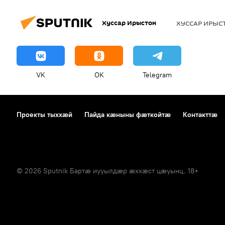
Хуссар Ирыстон
ХУССАР ИРЫ
VK
OK
Telegram
Проекты тыххӕй
Пайда кӕныны фӕткойтӕ
Контакттӕ
© 2026 Sputnik Бартӕ иууылдӕр ӕххӕст цӕуынц. 18+