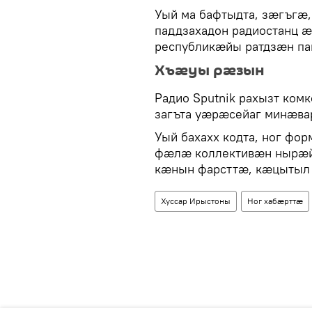
Уый ма бафтыдта, зӕгъгӕ
паддзахадон радиостанц
республикӕйы ратдзӕн па
Хъӕуы рӕзын
Радио Sputnik рахызт ко
загъта уӕрӕсейаг минӕвар
Уый бахахх кодта, ног фо
фӕлӕ коллективӕн нырӕ
кӕнын фарсттӕ, кӕцытыл
Хуссар Ирыстоны
Ног хабӕрттӕ