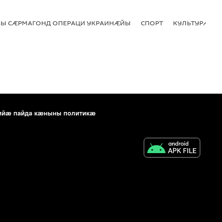
Ы СӔРМАГОНД ОПЕРАЦИ УКРАИНӔЙЫ
СПОРТ
КУЛЬТУРӔ
ийæ пайда кæныны политикæ