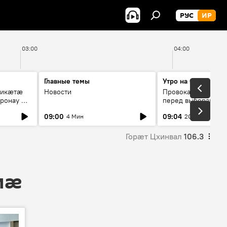
РУС
ИР
03:00
04:00
Главные темы
Утро на Спутнике
рикæтæ
Новости
Провокации со сто
ронау æй
перед выборами в Г
09:00
09:04
4 Мин
20 Мин
Горӕт Цхинвал
106.3
мӕ