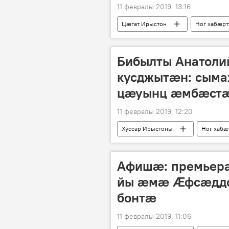
11 февралы 2019, 13:16
Цӕгат Ирыстон
Ног хабӕр
Бибылты Анатоли
кусджытӕн: сыма
цӕуынц ӕмбӕстӕ
11 февралы 2019, 12:20
Хуссар Ирыстоны
Ног хабӕ
Афишæ: премьер
йы æмæ Ӕфсæддо
бонтæ
11 февралы 2019, 11:06