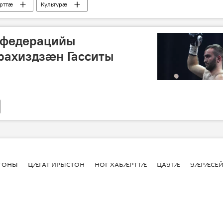
рттӕ
Культурӕ
 федерацийы
рахиздзӕн Гасситы
СТОНЫ
ЦӔГАТ ИРЫСТОН
НОГ ХАБӔРТТӔ
ЦАУТӔ
УӔРӔСЕЙ