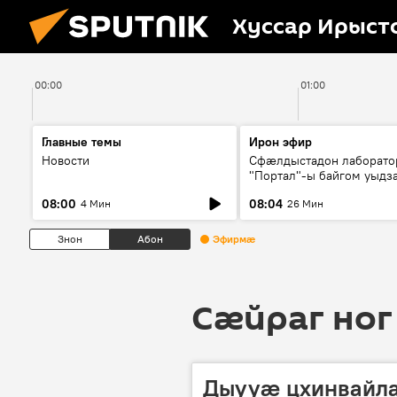
Хуссар Ирыст
00:00
01:00
Главные темы
Ирон эфир
Новости
Сфæлдыстадон лаборато
"Портал"-ы байгом уыдз
зындгонд нывгæнæг Гасс
08:00
08:04
4 Мин
26 Мин
Æхсары куыстыты равды
Знон
Абон
Эфирмæ
Сӕйраг ног
Дыууæ цхинвайла