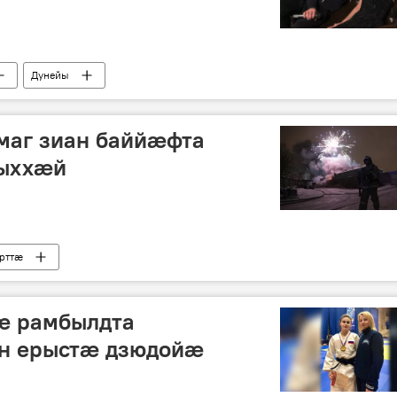
Дунейы
маг зиан баййӕфта
тыххӕй
рттӕ
ӕ рамбылдта
 ерыстӕ дзюдойӕ