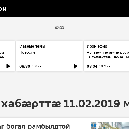
он
02:00
Главные темы
Ирон эфир
ри
Новости
Аргъæуттæ æмæ руб
æн
"Æгъдæуттæ" æмæ "И
иты
зæгъ"
08:30
08:34
4 Мин
26 Мин
ст
 хабӕрттӕ 11.02.2019 
г богал рамбылдтой