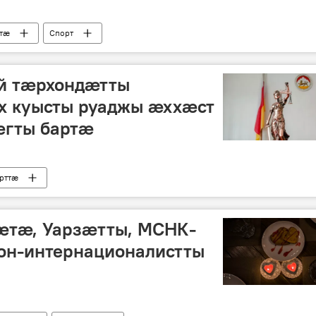
ттӕ
Спорт
й тӕрхондӕтты
х куысты руаджы ӕххӕст
гты бартӕ
рттӕ
æтæ, Уарзæтты, МСНК-
н-интернационалистты