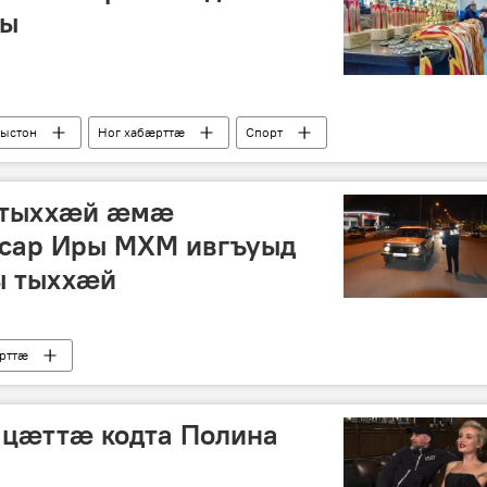
ры
рыстон
Ног хабӕрттӕ
Спорт
 тыххӕй ӕмӕ
сар Иры МХМ ивгъуыд
ы тыххӕй
рттӕ
ацæттæ кодта Полина