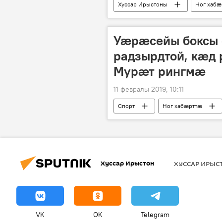
Хуссар Ирыстоны
Ног хабӕ
Уӕрӕсейы боксы
радзырдтой, кӕд 
Мурӕт рингмӕ
11 февралы 2019, 10:11
Спорт
Ног хабӕрттӕ
Хуссар Ирыстон
ХУССАР ИРЫ
VK
OK
Telegram