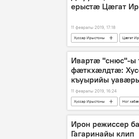
ерыстæ Цæгат И
11 февралы 2019, 17:18
Хуссар Ирыстоны
Цӕгат И
Ивартӕ "снюс"-ы
фӕткхӕлдтӕ: Хус
къуырийы уавӕр
11 февралы 2019, 16:24
Хуссар Ирыстоны
Ног хабӕ
Ирон режиссер б
Гагаринайы клип