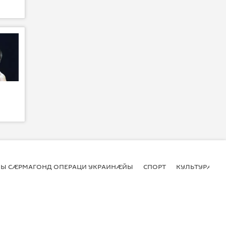
Ы СӔРМАГОНД ОПЕРАЦИ УКРАИНӔЙЫ
СПОРТ
КУЛЬТУРӔ