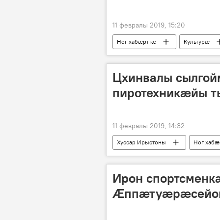
11 февралы 2019, 15:20
Ног хабӕрттӕ
Культурӕ
Цхинвалы сылгой
пиротехникӕйы 
11 февралы 2019, 14:32
Хуссар Ирыстоны
Ног хабӕ
Ирон спортсменк
Ӕппӕтуӕрӕсейон