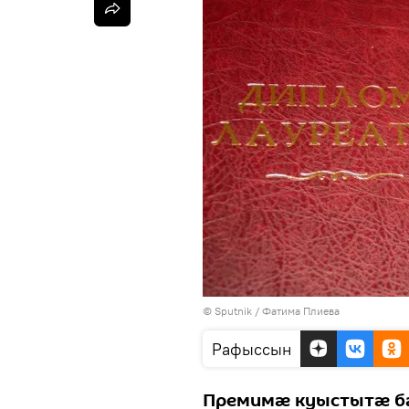
© Sputnik / Фатима Плиева
Рафыссын
Премимæ куыстытæ б