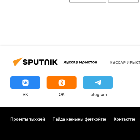
Хуссар Ирыстон
ХУССАР ИРЫ
VK
OK
Telegram
Проекты тыххӕй
Пайда кӕныны фӕткойтӕ
Контакттӕ