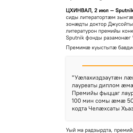
ЦХИНВАЛ, 2 июл — Sputni
сиды литератортæм зынгæ
зонæдты доктор Джусойты
литературон премийы кон
Sputnik фонды разамонæг 
Премимæ куыстытæ бавди
"Уæлахиздзаутæн л
лауреаты диплом æм
Премийы фыццаг лаур
100 мин сомы æмæ 50
кодта Челæхсаты Хъаз
Уый ма радзырдта, преми