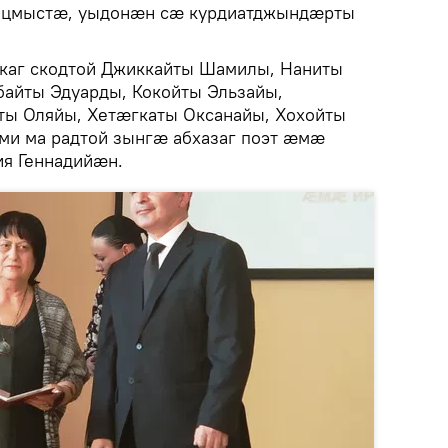
уацмыстæ, уыдонæн сæ курдиатджындæрты
каг скодтой Джиккайты Шамилы, Наниты
байты Эдуарды, Кокойты Эльзайы,
ты Оляйы, Хетæгкаты Оксанайы, Хохойты
и ма радтой зынгæ абхазаг поэт æмæ
я Геннадийæн.