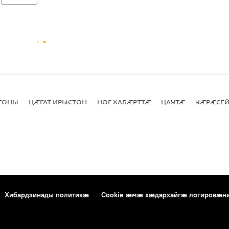
СТОНЫ
ЦӔГАТ ИРЫСТОН
НОГ ХАБӔРТТӔ
ЦАУТӔ
УӔРӔСЕЙ
Хибардзинады политикæ
Cookie æмæ хæдархайгæ логировæн