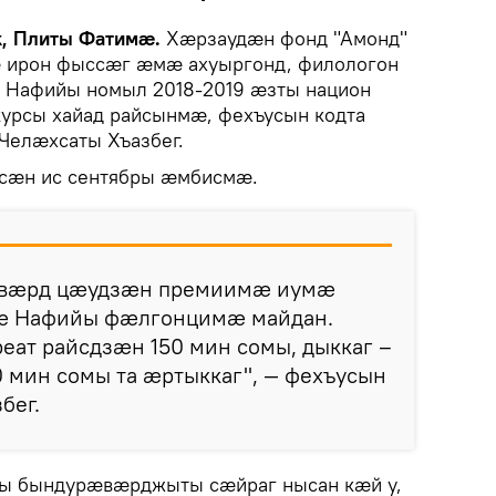
k, Плиты Фатимæ.
Хæрзаудæн фонд "Амонд"
 ирон фыссæг æмæ ахуыргонд, филологон
 Нафийы номыл 2018-2019 æзты национ
курсы хайад райсынмæ, фехъусын кодта
Челæхсаты Хъазбег.
сæн ис сентябры æмбисмæ.
æвæрд цæудзæн премиимæ иумæ
æ Нафийы фæлгонцимæ майдан.
еат райсдзæн 150 мин сомы, дыккаг –
 мин сомы та æртыккаг", — фехъусын
бег.
йы бындурæвæрджыты сæйраг нысан кæй у,