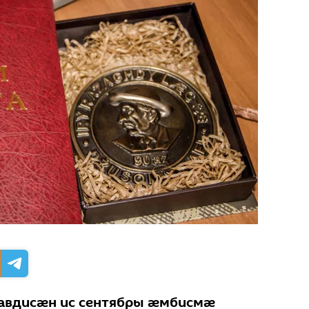
авдисæн ис сентябры æмбисмæ