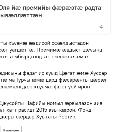
 Оля йæ премийы фæрæзтæ радта
 сывæллæттæн
тты хъуамæ æвдисой сфæлдыстадон
сæг уагдæттæ. Премимæ æвдыст цæуынц
ырдты æмбырдгондтæ, пьесæтæ æмæ
дисыны фадат ис куыд Цӕгат ӕмӕ Хуссар
тӕ ма Турчы ӕмӕ дард фӕсарӕнты цӕрӕг
ӕнӕмӕнгдӕр хъуамӕ фыст уой ирон
 Джусойты Нафийы номыл æрвылазон аив
аг хатт расидт 2015 азы кӕрон. Фонд
здӕры сӕрдар Хуыгаты Ростик.
Культурӕ