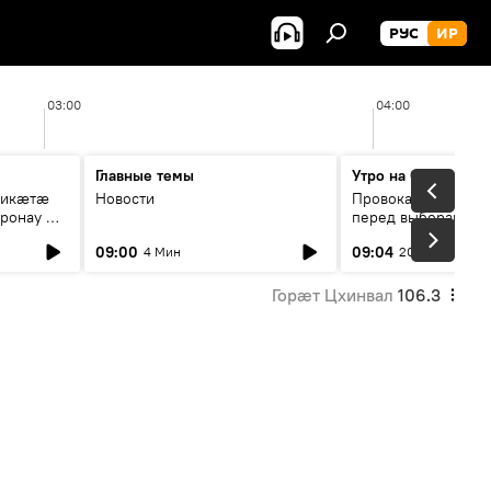
РУС
ИР
03:00
04:00
Главные темы
Утро на Спутнике
рикæтæ
Новости
Провокации со сто
ронау æй
перед выборами в Г
09:00
09:04
4 Мин
20 Мин
Горӕт Цхинвал
106.3