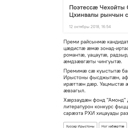
Поэтессæ Чехойты
Цхинвалы рынчын
12 октябры 2018, 16:54
Преми райсынмæ кандида
цæдистæ æмæ зонад-ирта
романтæ, уацаутæ, радз
æмдзæвгæты чингуытæ.
Премимӕ сӕ куыстытӕ бав
Ирыстоны фысджытӕн, аф
ирӕттӕн дӕр. Уацмыстӕ 
ӕвзагыл.
Хӕрзаудӕн фонд "Амонд"
литературон конкурс фыцц
сарæзта РХИ хицауады ра
Хуссар Ирыстоны
Ног хабӕрттӕ