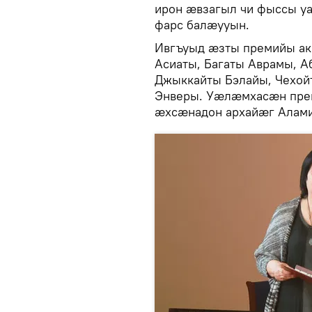
ирон æвзагыл чи фыссы 
фарс балæууын.
Ивгъуыд æзты премийы ак
Асиаты, Багаты Аврамы, А
Джыккайты Бэлайы, Чехой
Энверы. Уæлæмхасæн прем
æхсæнадон архайæг Алами