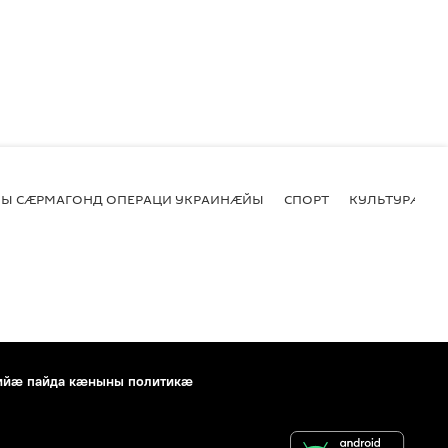
Ы СӔРМАГОНД ОПЕРАЦИ УКРАИНӔЙЫ
СПОРТ
КУЛЬТУРӔ
ийæ пайда кæныны политикæ