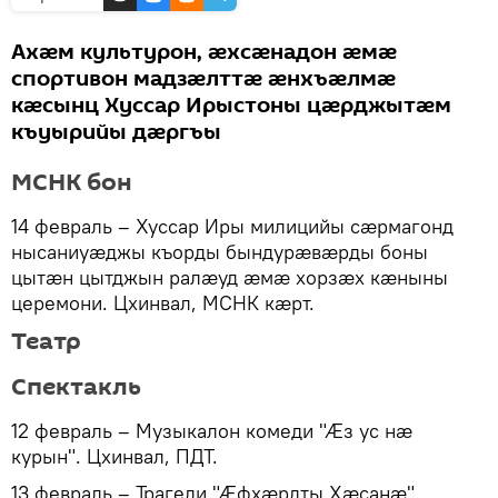
Ахӕм культурон, æхсæнадон æмæ
спортивон мадзӕлттӕ ӕнхъӕлмӕ
кӕсынц Хуссар Ирыстоны цӕрджытӕм
къуырийы дӕргъы
МСНК бон
14 февраль – Хуссар Иры милицийы сæрмагонд
нысаниуæджы къорды бындурæвæрды боны
цытæн цытджын ралæуд æмæ хорзæх кæныны
церемони. Цхинвал, МСНК кæрт.
Театр
Спектакль
12 февраль – Музыкалон комеди "Ӕз ус нæ
курын". Цхинвал, ПДТ.
13 февраль – Трагеди "Ӕфхæрдты Хæсанæ".