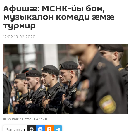
Афишæ: МСНК-йы бон,
музыкалон комеди æмæ
турнир
12:02 10.02.2020
© Sputnik / Наталья Айриян
Рафыссын