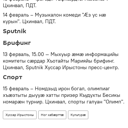
Цхинвал, ПДТ.
14 февраль – Музыкалон комеди "Ӕз ус нæ
курын". Цхинвал, ПДТ.
Sputnik
Брифинг
13 ферваль, 15.00 — Мыхуыр æмæ информацийы
комитеты сæрдар Хъотайты Марияйы брифинг.
Цхинвал, Sputnik Хуссар Ирыстоны пресс-центр.
Спорт
15 февраль – Номдзыд ирон богал, олимпиаг
хъæзтыты дыууæ хатты призер Къудухты Бесикы
номарæн турнир. Цхинвал, спорты галуан "Олимп".
Хуссар Ирыстоны
Ног хабӕрттӕ
Культурӕ