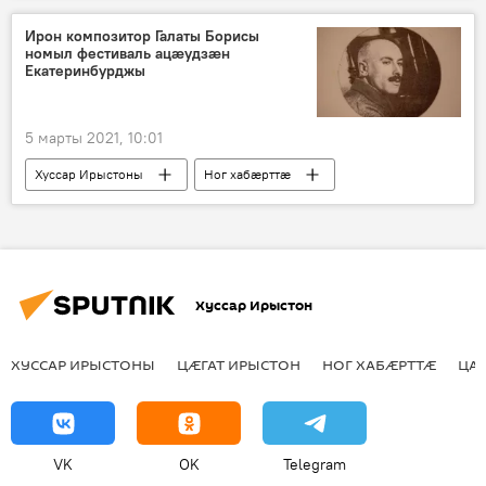
Ирон композитор Галаты Борисы
номыл фестиваль ацӕудзӕн
Екатеринбурджы
5 марты 2021, 10:01
Хуссар Ирыстоны
Ног хабӕрттӕ
Хуссар Ирыстон
ХУССАР ИРЫСТОНЫ
ЦӔГАТ ИРЫСТОН
НОГ ХАБӔРТТӔ
ЦА
VK
OK
Telegram