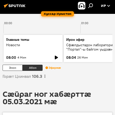
ИР
Хуссар Ирыстон
00:00
01:00
Главные темы
Ирон эфир
Новости
Сфæлдыстадон лаборатори
"Портал"-ы байгом уыдзæн
зындгонд нывгæнæг Гасситы
08:00
08:04
4 Мин
26 Мин
Æхсары куыстыты равдыст
Знон
Абон
Эфирмæ
Горӕт Цхинвал
106.3
Сӕйраг ног хабӕрттӕ
05.03.2021 мӕ