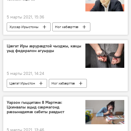
5 марты 2021, 15:36
Хуссар Ирыстоны
Ног хабӕрттӕ
Цӕгат Иры ӕрурӕдтой чызджы, кӕцы
уыд федералон агуырды
5 марты 2021, 14:24
Цӕгат Ирыстон
Ног хабӕрттӕ
Уарзон гыццитӕн 8 Мартмӕ:
Цхинвалы ацыд сӕрмагонд
рӕзынадимӕ сабиты равдыст
5 марты 2021, 13:46