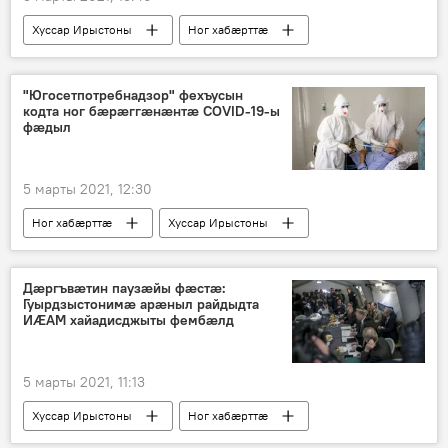
Хуссар Ирыстоны
Ног хабӕрттӕ
"Югосетпотребнадзор" фехъусын
кодта ног бӕрӕггӕнӕнтӕ COVID-19-ы
фӕдыл
5 марты 2021, 12:30
Ног хабӕрттӕ
Хуссар Ирыстоны
Дӕргъвӕтин паузӕйы фӕстӕ:
Гуырдзыстонимӕ арӕныл райдыдта
ИӔАМ хайадисджыты фембӕлд
5 марты 2021, 11:13
Хуссар Ирыстоны
Ног хабӕрттӕ