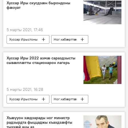
Хуссар Иры скусдзӕн бырондоны
фӕзуат
5 марты 2021, 17:46
Хуссар Ирыстоны
Ног хабӕрттӕ
Хуссар Иры 2022 азмӕ сараздзысты
сывӕллӕтты стационарон лагерь
5 марты 2021, 16:28
Хуссар Ирыстоны
Ног хабӕрттӕ
Хъӕууон хӕдзарады ног министр
радзырдта фыццаджы къахдзӕфты
тыххӕй ацы аз