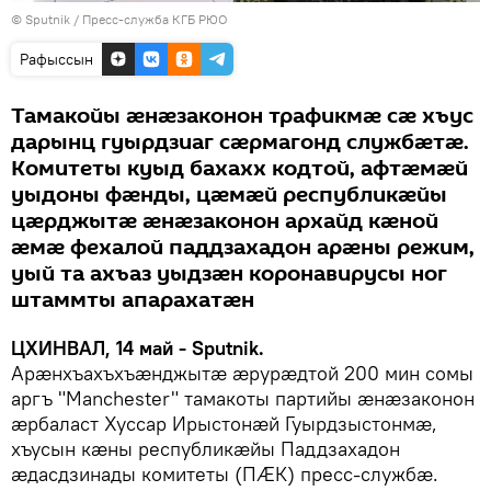
© Sputnik / Пресс-служба КГБ РЮО
Рафыссын
Тамакойы ӕнӕзаконон трафикмӕ сӕ хъус
дарынц гуырдзиаг сӕрмагонд службӕтӕ.
Комитеты куыд бахахх кодтой, афтӕмӕй
уыдоны фӕнды, цӕмӕй республикӕйы
цӕрджытӕ ӕнӕзаконон архайд кӕной
ӕмӕ фехалой паддзахадон арӕны режим,
уый та ахъаз уыдзӕн коронавирусы ног
штаммты апарахатӕн
ЦХИНВАЛ, 14 май - Sputnik.
Арӕнхъахъхъӕнджытӕ ӕрурӕдтой 200 мин сомы
аргъ "Manchester" тамакоты партийы ӕнӕзаконон
ӕрбаласт Хуссар Ирыстонӕй Гуырдзыстонмӕ,
хъусын кӕны республикӕйы Паддзахадон
ӕдасдзинады комитеты (ПӔК) пресс-службӕ.