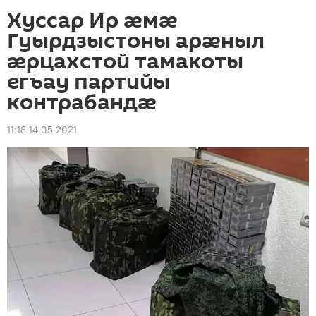
Хуссар Ир ӕмӕ
Гуырдзыстоны арӕныл
ӕрцахстой тамакоты
егъау партийы
контрабандӕ
11:18 14.05.2021