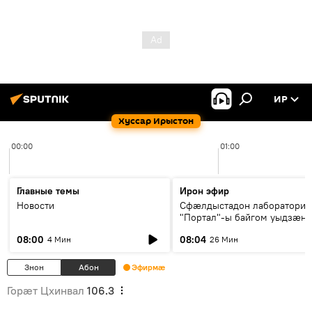
ИР
Хуссар Ирыстон
00:00
01:00
Главные темы
Ирон эфир
Новости
Сфæлдыстадон лаборатори
"Портал"-ы байгом уыдзæн
зындгонд нывгæнæг Гасситы
08:00
08:04
4 Мин
26 Мин
Æхсары куыстыты равдыст
Знон
Абон
Эфирмæ
Горӕт Цхинвал
106.3