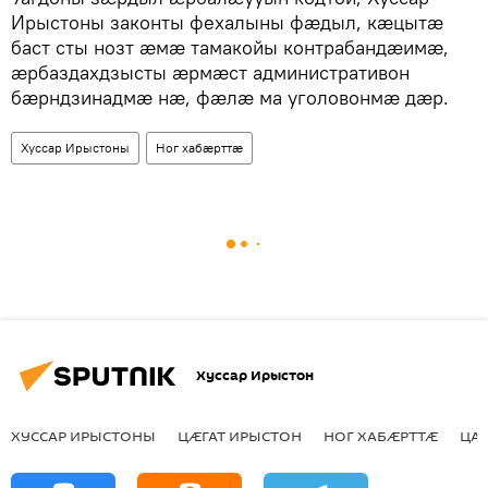
Ирыстоны законты фехалыны фӕдыл, кӕцытӕ
баст сты нозт ӕмӕ тамакойы контрабандӕимӕ,
ӕрбаздахдзысты ӕрмӕст административон
бӕрндзинадмӕ нӕ, фӕлӕ ма уголовонмӕ дӕр.
Хуссар Ирыстоны
Ног хабӕрттӕ
Хуссар Ирыстон
ХУССАР ИРЫСТОНЫ
ЦӔГАТ ИРЫСТОН
НОГ ХАБӔРТТӔ
ЦА