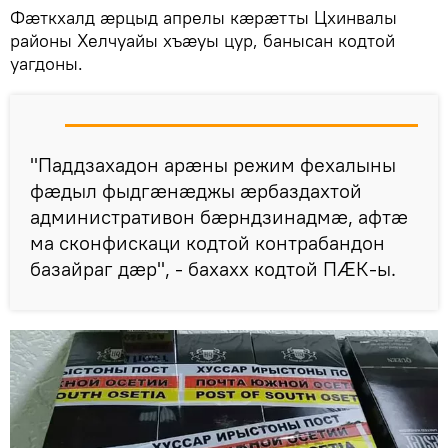
Фӕткхалд ӕрцыд апрелы кӕрӕтты Цхинвалы
районы Хелчуайы хъӕуы цур, банысан кодтой
уагдоны.
"Паддзахадон арӕны режим фехалыны
фӕдыл фыдгӕнӕджы ӕрбаздахтой
административон бӕрндзинадмӕ, афтӕ
ма сконфискаци кодтой контрабандон
базайраг дӕр", - бахахх кодтой ПӔК-ы.