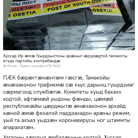
Хуссар Ир ӕмӕ Гуырдзыстоны арӕныл ӕрурӕдтой тамакоты
егъау партийы контрабандӕ
© Photo : Пресс-служба КГБ РЮО
ПӔК бӕрӕггӕнӕнтӕм гӕсгӕ, Тамакойы
ӕнӕзаконон трафикмӕ сӕ хъус дарынц гуырдзиаг
сӕрмагонд службӕтӕ. Комитеты куыд бахахх
кодтой, афтӕмӕй уыдоны фӕнды, цӕмӕй
республикӕйы цӕрджытӕ ӕнӕзаконон архайд
кӕной ӕмӕ фехалой паддзахадон арӕны режим,
уый та ахъаз уыдзӕн коронавирусы ног штаммты
апарахатӕн.
Уагдоны зӕрдыл ӕрбалӕууын кодтой, Хуссар