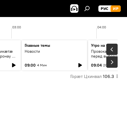
РУС
ИР
03:00
04:00
Главные темы
Утро на Спутнике
рикæтæ
Новости
Провокации со сто
ронау æй
перед выборами в Г
09:00
09:04
4 Мин
20 Мин
Горӕт Цхинвал
106.3