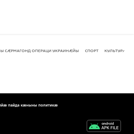
Ы СӔРМАГОНД ОПЕРАЦИ УКРАИНӔЙЫ
СПОРТ
КУЛЬТУРӔ
ийæ пайда кæныны политикæ