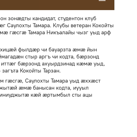
н зонæдты кандидат, студентон клуб
г Саулохты Тамара. Клубы ветеран Кокойты
ымæ гæсгæ Тамара Никъалайы чызг уыд арф
хицæй фылдæр чи бауарзта æмæ йын
ймагадæн стыр аргъ чи кодта, бæрзонд
 иттæг бæрзонд ахуырдзинад кæмæ уыд,
 загъта Кокойты Тарзан.
м гæсгæ, Саулохты Тамара уыд æххæст
жытæй æмæ банысан кодта, иууыл
миниуджытæ кæй æртымбыл сты ацы