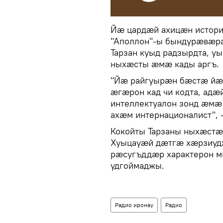
Йæ цардæй ахицæн историо
"Аполлон"-ы бындурæвæрæ
Тарзан куыд радзырдта, у
ныхæсты æмæ кады аргъ.
"Йæ райгуырæн бæстæ йæ
æгæрон кад чи кодта, адæ
интеллектуалон зонд æмæ
ахæм интернационалист", -
Кокойты Тарзаны ныхæстæ
Хуыцауæй дæтгæ хæрзиуд
рæсугъддæр характерон 
удгоймаджы.
Радио иронау
Радио