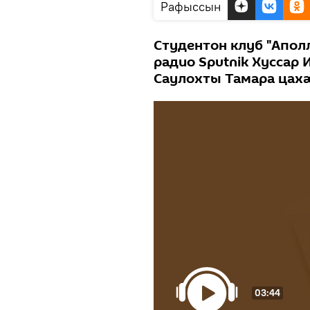
Рафыссын
Студентон клуб "Апол
радио Sputnik Хуссар
Саулохты Тамара цах
03:44