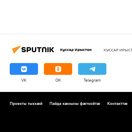
Хуссар Ирыстон
ХУССАР ИРЫ
VK
OK
Telegram
Проекты тыххӕй
Пайда кӕныны фӕткойтӕ
Контакттӕ