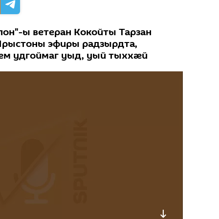
лон"-ы ветеран Кокойты Тарзан
 Ирыстоны эфиры радзырдта,
æм удгоймаг уыд, уый тыххæй