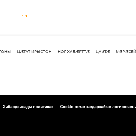
СТОНЫ
ЦӔГАТ ИРЫСТОН
НОГ ХАБӔРТТӔ
ЦАУТӔ
УӔРӔСЕЙ
Хибардзинады политикæ
Cookie æмæ хæдархайгæ логировæн