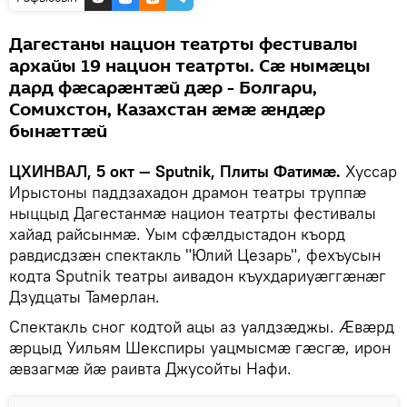
Дагестаны национ театрты фестивалы
архайы 19 национ театрты. Сӕ нымӕцы
дард фӕсарӕнтӕй дӕр - Болгари,
Сомихстон, Казахстан ӕмӕ ӕндӕр
бынӕттӕй
ЦХИНВАЛ, 5 окт — Sputnik, Плиты Фатимӕ.
Хуссар
Ирыстоны паддзахадон драмон театры труппӕ
ныццыд Дагестанмӕ национ театрты фестивалы
хайад райсынмӕ. Уым сфӕлдыстадон къорд
равдисдзӕн спектакль "Юлий Цезарь", фехъусын
кодта Sputnik театры аивадон къухдариуӕггӕнӕг
Дзудцаты Тамерлан.
Спектакль сног кодтой ацы аз уалдзӕджы. Ӕвӕрд
ӕрцыд Уильям Шекспиры уацмысмӕ гӕсгӕ, ирон
ӕвзагмӕ йӕ раивта Джусойты Нафи.