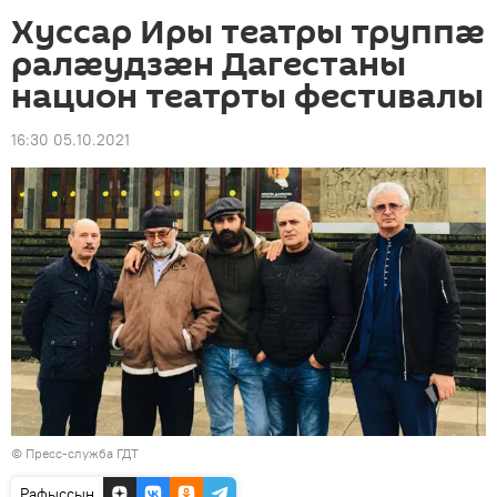
Хуссар Иры театры труппӕ
ралӕудзӕн Дагестаны
национ театрты фестивалы
16:30 05.10.2021
© Пресс-служба ГДТ
Рафыссын