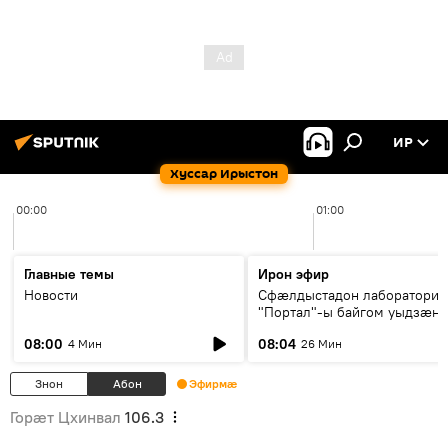
ИР
Хуссар Ирыстон
00:00
01:00
Главные темы
Ирон эфир
Новости
Сфæлдыстадон лаборатори
"Портал"-ы байгом уыдзæн
зындгонд нывгæнæг Гасситы
08:00
08:04
4 Мин
26 Мин
Æхсары куыстыты равдыст
Знон
Абон
Эфирмæ
Горӕт Цхинвал
106.3