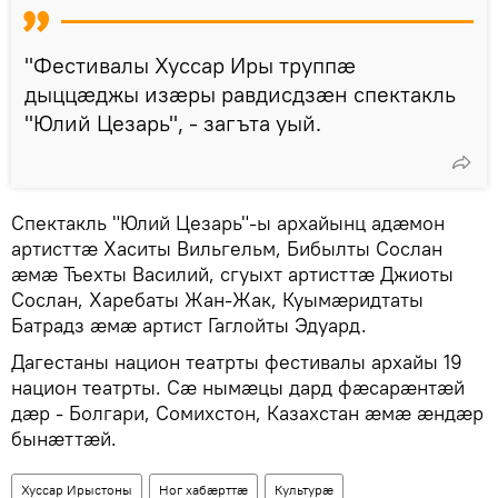
"Фестивалы Хуссар Иры труппӕ
дыццӕджы изӕры равдисдзӕн спектакль
"Юлий Цезарь", - загъта уый.
Спектакль "Юлий Цезарь"-ы архайынц адӕмон
артисттӕ Хаситы Вильгельм, Бибылты Сослан
ӕмӕ Тъехты Василий, сгуыхт артисттӕ Джиоты
Сослан, Харебаты Жан-Жак, Куымӕридтаты
Батрадз ӕмӕ артист Гаглойты Эдуард.
Дагестаны национ театрты фестивалы архайы 19
национ театрты. Сӕ нымӕцы дард фӕсарӕнтӕй
дӕр - Болгари, Сомихстон, Казахстан ӕмӕ ӕндӕр
бынӕттӕй.
Хуссар Ирыстоны
Ног хабӕрттӕ
Культурӕ