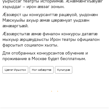
уырыссаг театрты историимӕ. Ӕнӕмӕнгхъӕуӕг
хъуыддаг – ирон ӕвзаг зонын.
Ӕвзӕрст цы конкурсанттӕ рацӕуой, уыдонӕн
Мӕскуыйы ахуыр ӕмӕ цӕрӕнуат уыдзӕн
ӕнӕаргъӕй.
Ӕвзӕрстытӕ ӕмӕ финалон конкурсы датӕтӕ
мыхуыр ӕрцӕудзысты Ирон театры официалон
фарсытыл социалон хызты.
Для отобранных конкурсантов обучение и
проживание в Москве будет бесплатным.
Цӕгат Ирыстон
Ног хабӕрттӕ
Культурӕ