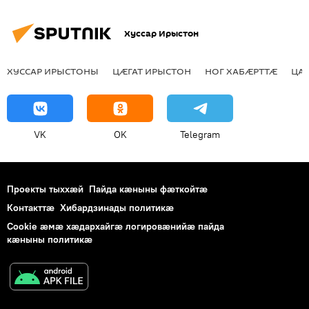
Хуссар Ирыстон
ХУССАР ИРЫСТОНЫ
ЦӔГАТ ИРЫСТОН
НОГ ХАБӔРТТӔ
ЦА
VK
OK
Telegram
Проекты тыххӕй
Пайда кӕныны фӕткойтӕ
Контакттӕ
Хибардзинады политикæ
Cookie æмæ хæдархайгæ логировæнийæ пайда
кæныны политикæ