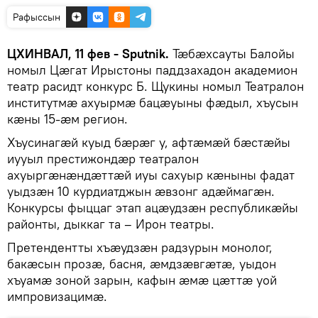
Рафыссын
ЦХИНВАЛ, 11 фев - Sputnik.
Тӕбӕхсауты Балойы
номыл Цӕгат Ирыстоны паддзахадон академион
театр расидт конкурс Б. Щукины номыл Театралон
институтмӕ ахуырмӕ бацӕуыны фӕдыл, хъусын
кӕны 15-ӕм регион.
Хъусинагӕй куыд бӕрӕг у, афтӕмӕй бӕстӕйы
иууыл престижондӕр театралон
ахуыргӕнӕндӕттӕй иуы сахуыр кӕныны фадат
уыдзӕн 10 курдиатджын ӕвзонг адӕймагӕн.
Конкурсы фыццаг этап ацӕудзӕн республикӕйы
районты, дыккаг та – Ирон театры.
Претендентты хъӕудзӕн радзурын монолог,
бакӕсын прозӕ, басня, ӕмдзӕвгӕтӕ, уыдон
хъуамӕ зоной зарын, кафын ӕмӕ цӕттӕ уой
импровизацимӕ.