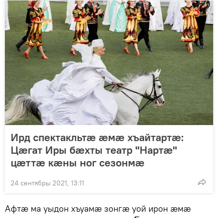
Ирд спектакльтӕ ӕмӕ хъайтартӕ:
Цӕгат Иры бӕхты театр "Нартӕ"
цӕттӕ кӕны ног сезонмӕ
24 сентябры 2021, 13:11
Афтӕ ма уыдон хъуамӕ зонгӕ уой ирон ӕмӕ