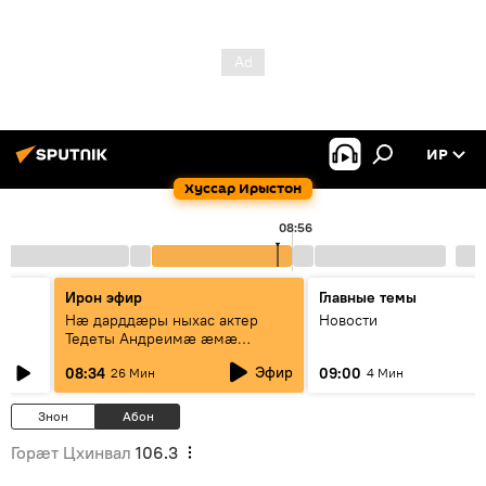
ИР
Хуссар Ирыстон
0
08:56
Ирон эфир
Главные темы
Нæ дарддæры ныхас актер
Новости
Тедеты Андреимæ æмæ
рубрикæ "Зæххыл рæстагон
Эфир
08:34
09:00
26 Мин
4 Мин
хæст цыди"
Знон
Абон
Горӕт Цхинвал
106.3