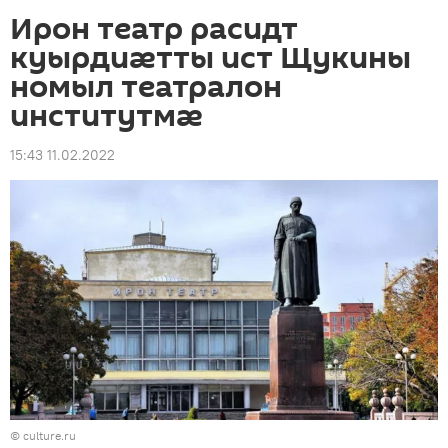
Ирон театр расидт
куырдиӕтты ист Щукины
номыл театралон
институтмӕ
15:43 11.02.2022
©
culture.ru