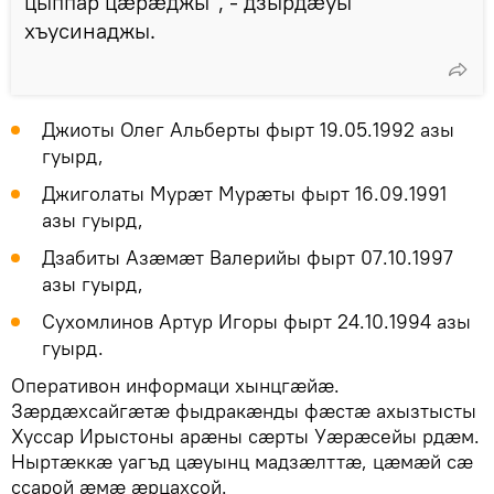
цыппар цæрæджы", - дзырдæуы
хъусинаджы.
Джиоты Олег Альберты фырт 19.05.1992 азы
гуырд,
Джиголаты Мурæт Мурæты фырт 16.09.1991
азы гуырд,
Дзабиты Азæмæт Валерийы фырт 07.10.1997
азы гуырд,
Сухомлинов Артур Игоры фырт 24.10.1994 азы
гуырд.
Оперативон информаци хынцгæйæ.
Зæрдæхсайгæтæ фыдракæнды фæстæ ахызтысты
Хуссар Ирыстоны арæны сæрты Уæрæсейы рдæм.
Ныртæккæ уагъд цæуынц мадзæлттæ, цæмæй сæ
ссарой æмæ æрцахсой.