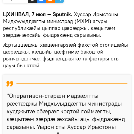
ЦХИНВАЛ, 7 июл — Sputnik.
Хуссар Ирыстоны
Мидхъуыддæгты министрад (МХМ) агуры
республикæйы цыппар цæрæджы, кæцытæм
зæрдæ æхсайы фыдракæнд сарызыны.
Æртыццæджы хæцæнгарзæй фехстой столицæйы
цæрæджы, кæцыйы цæфтимæ бакодтой
рынчындонмæ, фыдгæнджытæ та фæтары сты
цауы бынатæй.
"Оперативон-сгарæн мадзæлтты
рæстæджы Мидхъуыддæгты министрады
кусджытæ сбæрæг кодтой гоймæгты,
кæцытæм зæрдæ æхсайы ацы фыдракæнд
саразыны. Уыдон сты Хуссар Ирыстоны