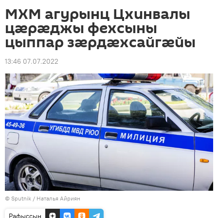
МХМ агурынц Цхинвалы
цæрæджы фехсыны
цыппар зæрдæхсайгæйы
13:46 07.07.2022
© Sputnik / Наталья Айриян
Рафыссын