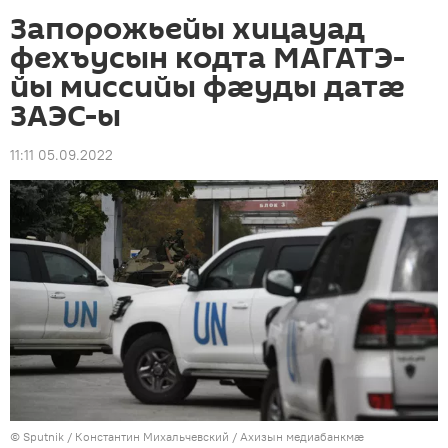
Запорожьейы хицауад
фехъусын кодта МАГАТЭ-
йы миссийы фæуды датæ
ЗАЭС-ы
11:11 05.09.2022
© Sputnik / Константин Михальчевский
/
Ахизын медиабанкмæ