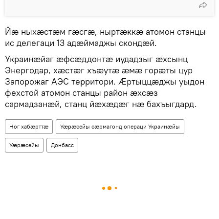
Йæ ныхæстæм гæсгæ, ныртæккæ атомон станцы
ис делегаци 13 адæймаджы скондæй.
Украинæйаг æфсæддонтæ иудадзыг æхсынц
Энергодар, хæстæг хъæутæ æмæ горæты цур
Запорожаг АЭС территори. Æртыццæджы уыдон
фехстой атомон станцы район æхсæз
сармадзанæй, станц йæхæдæг нæ бахъыгдард.
Ног хабӕрттӕ
Уӕрӕсейы сӕрмагонд операци Украинӕйы
Уӕрӕсейы
Донбасс