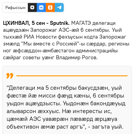
Рафыссын
ЦХИНВАЛ, 5 сен - Sputnik.
МАГАТЭ делегаци
ацæудзæн Запорожаг АЭС-æй 6 сентябры. Уый
тыххæй РИА Новости фехъусын кодта Запорожаг
змæлд "Мы вместе с Россией"-ы сæрдар, регионы
ног æфсæддон-æмбæстагон администрацийы
сæйраг советы уæнг Владимир Рогов.
"Делегаци ма 5 сентябры бакусдзæн, уый
фæстæ йæ мисси фæуд кæны, 6 сентябры
уыдон ацæудзысты. Уыдонæн бакондæуыд
алыварсон æххуыс. Нæ интересты ис,
цæмæй АЭС уавæрæн лæвæрд æрцæуа
объективон æмæ раст аргъ", - загъта уый.