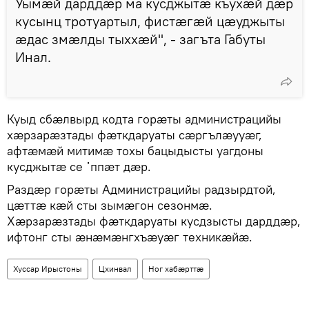
Уымæй дарддæр ма кусджытæ къухæй дæр
кусынц тротуартыл, фистæгæй цæуджыты
æдас змæлды тыххæй", - загъта Габуты
Инал.
Куыд сбæлвырд кодта горæты администрацийы
хæрзарæзтады фæткдаруаты сæргълæууæг,
афтæмæй митимæ тохы бацыдысты уагдоны
кусджытæ се ᾿ппæт дæр.
Раздæр горæты Администрацийы радзырдтой,
цæттæ кæй сты зымæгон сезонмæ.
Хæрзарæзтады фæткдаруаты кусдзысты дарддæр,
ифтонг сты æнæмæнгхъæуæг техникæйæ.
Хуссар Ирыстоны
Цхинвал
Ног хабӕрттӕ