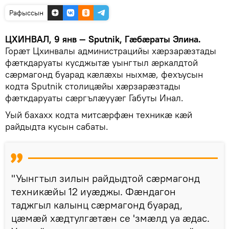
Рафыссын
ЦХИНВАЛ, 9 янв — Sputnik, Гæбæраты Элина.
Горæт Цхинвалы администрацийы хæрзарæзтады
фæткдаруаты кусджытæ уынгтыл æркалдтой
сæрмагонд буарад кæлæхы ныхмæ, фехъусын
кодта Sputnik столицæйы хæрзарæзтады
фæткдаруаты сæргълæууæг Габуты Инал.
Уый бахахх кодта митсæрфæн техникæ кæй
райдыдта кусын сабаты.
"Уынгтыл зилын райдыдтой сæрмагонд
техникæйы 12 иуæджы. Фæндагон
таджгыл калынц сæрмагонд буарад,
цæмæй хæдтулгæтæн се 'змæлд уа æдас.