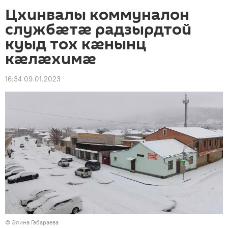
Цхинвалы коммуналон
службæтæ радзырдтой
куыд тох кæнынц
кæлæхимæ
16:34 09.01.2023
© Элина Габараева