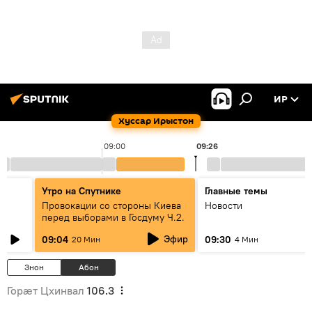
ИР
Хуссар Ирыстон
09:00
09:26
Утро на Спутнике
Главные темы
Провокации со стороны Киева
Новости
перед выборами в Госдуму Ч.2.
Эфир
09:04
09:30
20 Мин
4 Мин
Знон
Абон
Горӕт Цхинвал
106.3