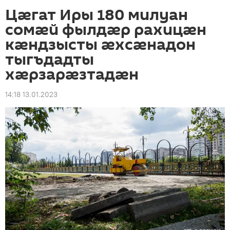
Цæгат Иры 180 милуан
сомæй фылдæр рахицæн
кæндзысты æхсæнадон
тыгъдадты
хæрзарæзтадæн
14:18 13.01.2023