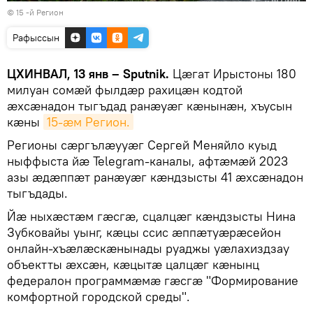
© 15 -й Регион
Рафыссын
ЦХИНВАЛ, 13 янв – Sputnik.
Цæгат Ирыстоны 180
милуан сомæй фылдæр рахицæн кодтой
æхсæнадон тыгъдад ранæуæг кæнынæн, хъусын
кæны
15-æм Регион.
Регионы сæргълæууæг Сергей Меняйло куыд
ныффыста йæ Telegram-каналы, афтæмæй 2023
азы æдæппæт ранæуæг кæндзысты 41 æхсæнадон
тыгъдады.
Йæ ныхæстæм гæсгæ, сцалцæг кæндзысты Нина
Зубковайы уынг, кæцы ссис æппæтуæрæсейон
онлайн-хъæлæскæнынады руаджы уæлахиздзау
объектты æхсæн, кæцытæ цалцæг кæнынц
федералон программæмæ гæсгæ "Формирование
комфортной городской среды".