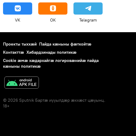
VK
OK
Telegram
Проекты тыххӕй
Пайда кӕныны фӕткойтӕ
Контакттӕ
Хибардзинады политикæ
Cookie æмæ хæдархайгæ логировæнийæ пайда
кæныны политикæ
© 2026 Sputnik Бартӕ иууылдӕр ӕххӕст цӕуынц.
18+