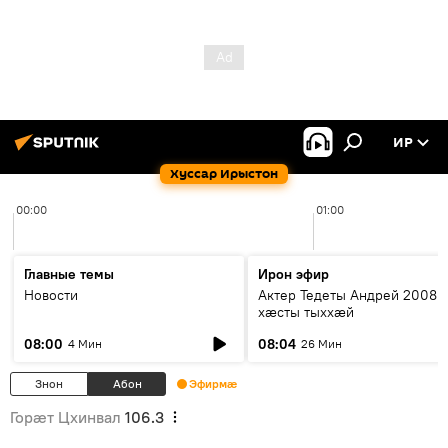
ИР
Хуссар Ирыстон
00:00
01:00
Главные темы
Ирон эфир
Новости
Актер Тедеты Андрей 2008 
хæсты тыххæй
08:00
08:04
4 Мин
26 Мин
Знон
Абон
Эфирмæ
Горӕт Цхинвал
106.3