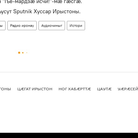
 "Гъе-мардзæ исчи!"-мæ гæсгæ.
сут Sputnik Хуссар Ирыстоны.
ны
Радио иронау
Аудиочиныг
Истори
СТОНЫ
ЦӔГАТ ИРЫСТОН
НОГ ХАБӔРТТӔ
ЦАУТӔ
УӔРӔСЕЙ