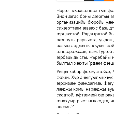
Нарæг къахвæндæгтыл фæ
Знон æгас боны дæргъы а
организацийы бюройы уæн
сихæрттæм æввахс базыдт
æрцахстой. Радзырдтой й
лæппуты рарвыста, уыдон
разысгарджыты къухы кæй 
æндæрæхсæв, дам, Гурæй 
æрбацыдысты, Чъребайы н
былтыл хæхты 'рдæм фæца
Уыцы хабар фехъусгæйæ,
фæци. Хур аныгуылынхъус
æрхизæн фæндагмæ. Фæуы
лæджы комы нарæджы ауыд
скодтой, афтæмæй сæ ра
æнахуыр рыст ныккодта, 
адæмы?