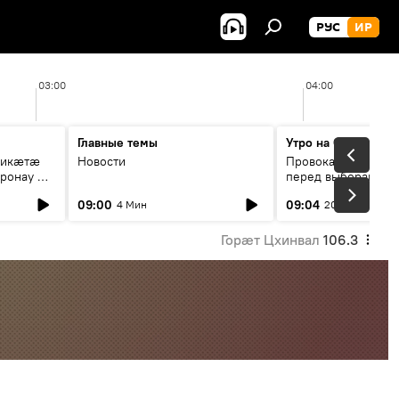
РУС
ИР
03:00
04:00
Главные темы
Утро на Спутнике
рикæтæ
Новости
Провокации со сто
ронау æй
перед выборами в Г
09:00
09:04
4 Мин
20 Мин
Горӕт Цхинвал
106.3