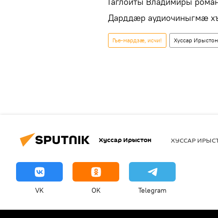
Гаглойты Владимиры роман
Дарддæр аудиочиныгмæ хъу
Гъе-мардзæ, исчи!
Хуссар Ирысто
Хуссар Ирыстон
ХУССАР ИРЫ
VK
OK
Telegram