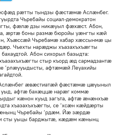
сфæд рæтты тындзы фæстæмæ Ас­лæнбег.
гуырдта Чъребайы социал-демократон
гты, фæлæ дзы никæуыл фæхæст. Абон,
а, æртæ боны размæ бюройы уæнг­ты кæй
ын, Хъæссæй Чъребамæ хабар хæссынмæ цы
 дæр. Чъехты нарæджы хъазахъхъæгты
бахаудтой. Абон сихорыл базыдта:
хъазахъхъæгты стыр къорд æд сармадзантæ
е ’рлæууыдысты, аф­тæмæй Леуахийы
гайдтой.
 Аслæнбег æвæстиатæй фæстæмæ цæуыныл
 уыд, афтæ бахæццæ нарæг коммæ
рдыг кæнон куыд загъта, афтæ æнæнхъæ
та хъазахъхъæгты, се ’хсæн кæйдæрты
кæнынц Чъребайы ’рдæм. Йæ зæрдæ
чи сты уыцы барджытæ, кæдæм кæнынц