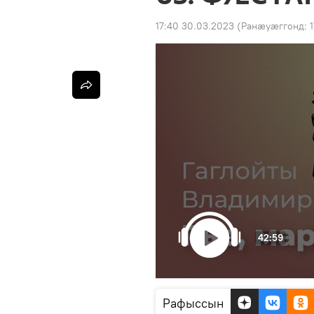
17:40 30.03.2023
(Ранӕуӕггонд:
42:59
Рафыссын