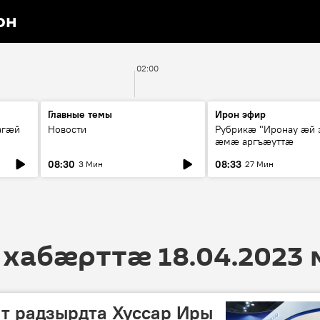
он
02:00
Главные темы
Ирон эфир
агæй
Новости
Рубрикæ "Иронау ӕй 
ӕмӕ аргъӕуттӕ
08:30
08:33
3 Мин
27 Мин
 хабӕрттӕ 18.04.2023
т радзырдта Хуссар Иры