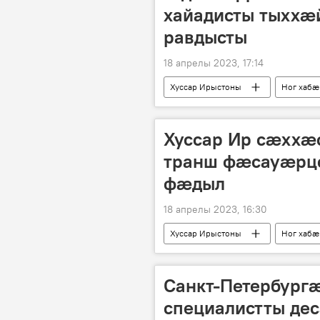
хайадисты тыххæ
равдысты
18 апрелы 2023, 17:14
Хуссар Ирыстоны
Ног хабӕ
Хуссар Ир сæххæ
транш фæсауæрцо
фæдыл
18 апрелы 2023, 16:30
Хуссар Ирыстоны
Ног хабӕ
Санкт-Петербург
специалистты дес