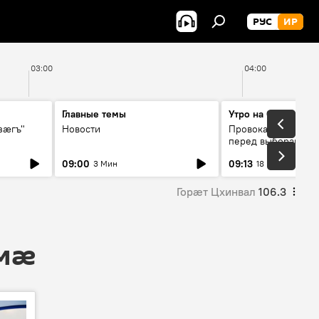
РУС
ИР
03:00
04:00
Главные темы
Утро на Спутнике
зӕгъ"
Новости
Провокации со сто
перед выборами в 
09:00
09:13
3 Мин
18 Мин
Горӕт Цхинвал
106.3
 мӕ