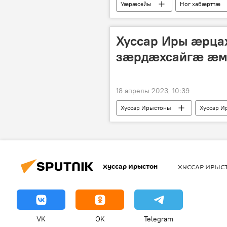
Уӕрӕсейы
Ног хабӕрттӕ
Хуссар Иры æрца
зæрдæхсайгæ æ
18 апрелы 2023, 10:39
Хуссар Ирыстоны
Хуссар 
Хуссар Ирыстон
ХУССАР ИРЫ
VK
OK
Telegram