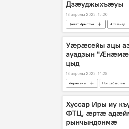
Дзæуджыхъæуы
18 апрелы 2023, 15:20
Цӕгат Ирыстон
Ӕхсӕнад
Уæрæсейы ацы а
ауадзын "Æнæмæл
цыд
18 апрелы 2023, 14:28
Уӕрӕсейы
Ног хабӕрттӕ
Хуссар Иры иу к
ФТЦ, æртæ адæйм
рынчындонмæ