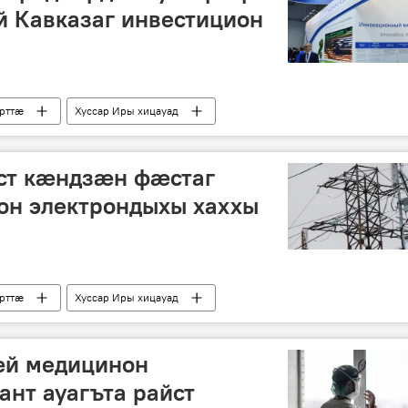
й Кавказаг инвестицион
рттӕ
Хуссар Иры хицауад
ст кæндзæн фæстаг
н электрондыхы хаххы
рттӕ
Хуссар Иры хицауад
æй медицинон
ант ауагъта райст