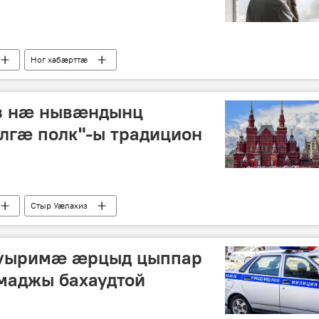
Ног хабӕрттӕ
з нæ нывæндынц
гæ полк"-ы традицион
Стыр Уӕлахиз
ъуыримæ æрцыд цыппар
аджы бахаудтой