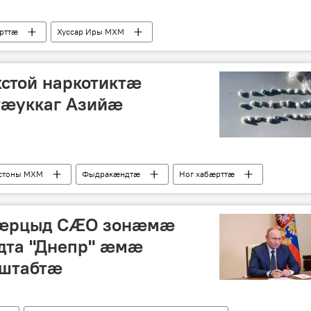
рттӕ
Хуссар Иры МХМ
стой наркотиктæ
æуккаг Азийæ
стоны МХМ
Фыдракӕндтӕ
Ног хабӕрттӕ
 æрцыд СÆО зонæмæ
дта "Днепр" æмæ
 штабтæ