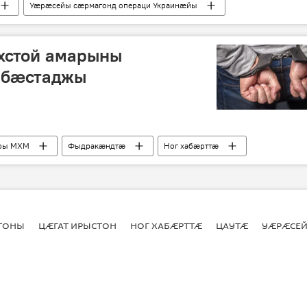
Уӕрӕсейы сӕрмагонд операци Украинӕйы
хстой амарыны
мбæстаджы
Иры МХМ
Фыдракӕндтӕ
Ног хабӕрттӕ
СТОНЫ
ЦӔГАТ ИРЫСТОН
НОГ ХАБӔРТТӔ
ЦАУТӔ
УӔРӔСЕЙ