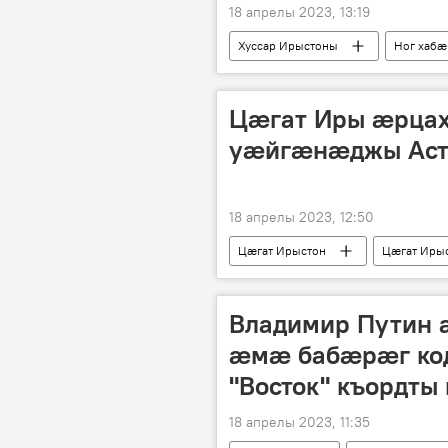
18 апрелы 2023, 13:19
Хуссар Ирыстоны
Ног хабӕ
Цæгат Иры æрцах
уæйгæнæджы Аст
18 апрелы 2023, 12:50
Цӕгат Ирыстон
Цæгат Иры
Владимир Путин
æмæ бабæрæг ко
"Восток" къордты
18 апрелы 2023, 11:35