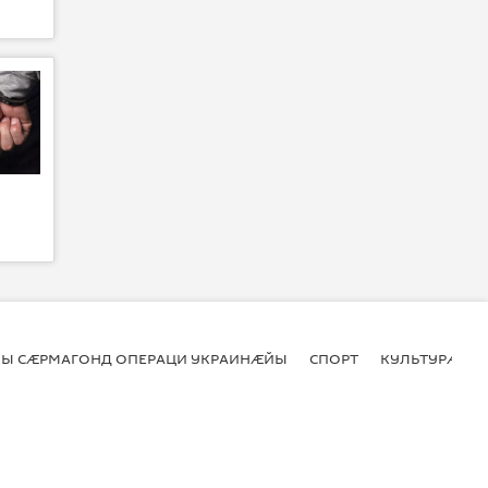
Ы СӔРМАГОНД ОПЕРАЦИ УКРАИНӔЙЫ
СПОРТ
КУЛЬТУРӔ