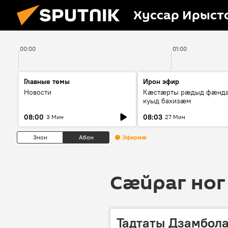
Хуссар Ирыст
00:00
01:00
Главные темы
Ирон эфир
Новости
Кæстæрты рæдыд фæнд
куыд бахизæм
08:00
08:03
3 Мин
27 Мин
Знон
Абон
Эфирмæ
Сӕйраг ног
Тадтаты Дзамбола