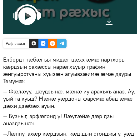
Рафыссын
Елбердт тæбæгъы мидæг цæхх æмæ нартхоры
кæрдзын рахæссы нарæгхъуыр графин
æнгуырстуаны хуызæн агуывзæимæ æмæ дзуры
Темумæ:
— Фæлæуу, цæудзынæ, мæнæ иу арахъхъ аназ. Ау,
уый та куыд? Мæнæ уæрдоны фарсмæ абад æмæ
дæхи дзæбæх ауын.
— Бузныг, арфæгонд у! Лæугæйæ дæр дзы
аназдзынæн.
—Лæппу, ахæр кæрдзын, кæд дын стонджы у, уæд,