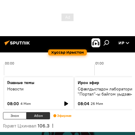
ИР
Хуссар Ирыстон
00:00
01:00
Главные темы
Ирон эфир
Новости
Сфæлдыстадон лаборатори
"Портал"-ы байгом уыдзæн
зындгонд нывгæнæг Гасситы
08:00
08:04
4 Мин
26 Мин
Æхсары куыстыты равдыст
Знон
Абон
Эфирмæ
Горӕт Цхинвал
106.3