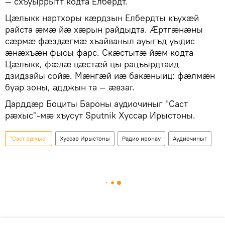
— схъуыррытт кодта Елбердт.
Цæлыкк нартхоры кæрдзын Елбердты къухæй
райста æмæ йæ хæрын райдыдта. Æртгæнæны
сæрмæ фæздæгмæ хъайваныл ауыгъд уыдис
æнæхъæн фысы фарс. Скæстытæ йæм кодта
Цæлыкк, фæлæ цæстæй цы рацъырдтаид
дзидзайы сойæ. Мæнгæй иæ бакæныиц: фæлмæн
буар зоны, адджын та — æвзаг.
Дарддæр Боциты Бароны аудиочиныг "Саст
рæхыс"-мæ хъусут Sputnik Хуссар Ирыстоны.
"Саст рæхыс"
Хуссар Ирыстоны
Радио иронау
Аудиочиныг