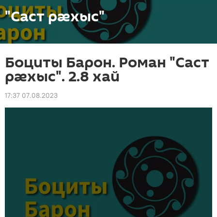
"Саст рæхыс"
Боциты Барон. Роман "Саст
рæхыс". 2.8 хай
17:37 07.08.2023