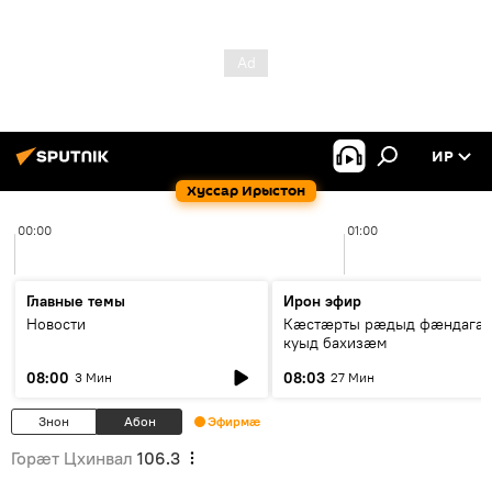
ИР
Хуссар Ирыстон
00:00
01:00
Главные темы
Ирон эфир
Новости
Кæстæрты рæдыд фæндагæ
куыд бахизæм
08:00
08:03
3 Мин
27 Мин
Знон
Абон
Эфирмæ
Горӕт Цхинвал
106.3