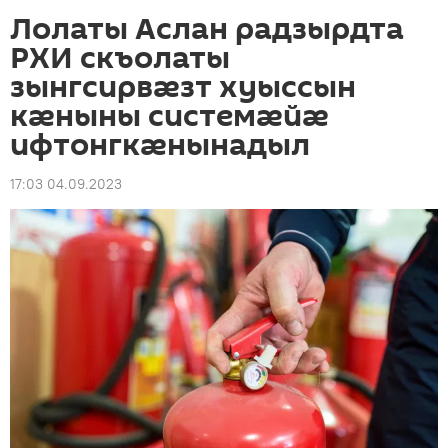
Лолаты Аслан радзырдта
РХИ скъолаты
зынгсирвæзт хуыссын
кæныны системæйæ
ифтонгкæнынадыл
17:03 04.09.2023