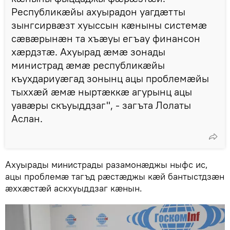
Республикæйы ахуырадон уагдæтты
зынгсирвæзт хуыссын кæныны системæ
сæвæрынæн та хъæуы егъау финансон
хæрдзтæ. Ахуырад æмæ зонады
министрад æмæ республикæйы
къухдариуæгад зонынц ацы проблемæйы
тыххæй æмæ ныртæккæ агурынц ацы
уавæры скъуыддзаг", - загъта Лолаты
Аслан.
Ахуырады министрады разамонæджы ныфс ис,
ацы проблемæ тагъд рæстæджы кæй бантыстдзæн
æххæстæй аскхуыддзаг кæнын.