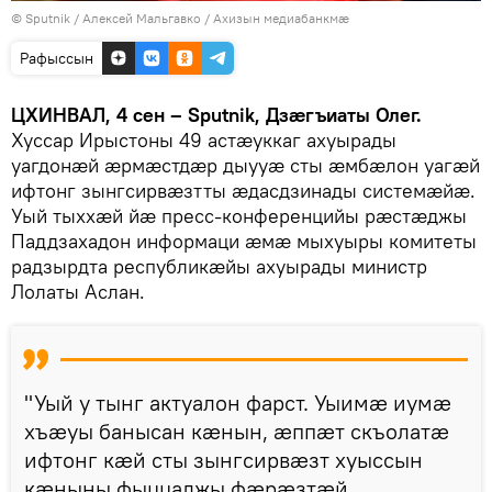
© Sputnik / Алексей Мальгавко
/
Ахизын медиабанкмæ
Рафыссын
ЦХИНВАЛ, 4 сен – Sputnik, Дзæгъиаты Олег.
Хуссар Ирыстоны 49 астæуккаг ахуырады
уагдонæй æрмæстдæр дыууæ сты æмбæлон уагæй
ифтонг зынгсирвæзтты æдасдзинады системæйæ.
Уый тыххæй йæ пресс-конференцийы рæстæджы
Паддзахадон информаци æмæ мыхуыры комитеты
радзырдта республикæйы ахуырады министр
Лолаты Аслан.
"Уый у тынг актуалон фарст. Уыимæ иумæ
хъæуы банысан кæнын, æппæт скъолатæ
ифтонг кæй сты зынгсирвæзт хуыссын
кæныны фыццаджы фæрæзтæй.