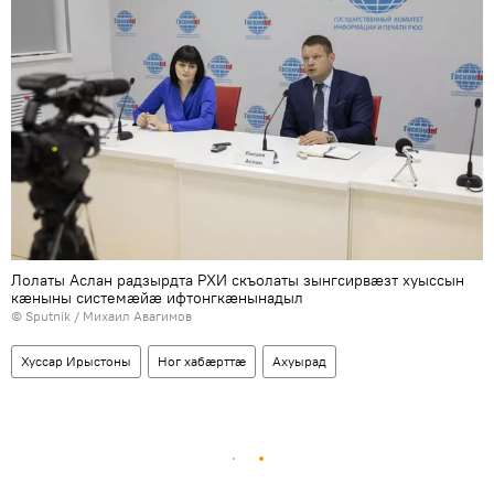
Лолаты Аслан радзырдта РХИ скъолаты зынгсирвæзт хуыссын
кæныны системæйæ ифтонгкæнынадыл
© Sputnik / Михаил Авагимов
Хуссар Ирыстоны
Ног хабӕрттӕ
Ахуырад