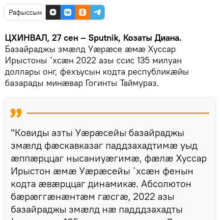
Рафыссын
ЦХИНВАЛ, 27 сен – Sputnik, Козаты Диана.
Базайраджы змæлд Уæрæсе æмæ Хуссар
Ирыстоны ᾿хсæн 2022 азы ссис 135 милуан
доллары онг, фехъусын кодта республикæйы
базарады минæвар Гогинты Таймураз.
"Ковиды азты Уæрæсейы базайраджы
змæлд фæскавказаг паддзахадтимæ уыд
æппæрццаг нысаниуæгимæ, фæлæ Хуссар
Ирыстон æмæ Уæрæсейы ᾿хсæн
фенын
кодта æвæрццаг динамикæ. Абсолютон
бæрæггæнæнтæм гæсгæ, 2022 азы
базайраджы змæлд нæ падддзахадты