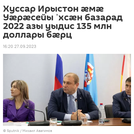
Хуссар Ирыстон æмæ
Уæрæсейы ᾿хсæн базарад
2022 азы уыдис 135 млн
доллары бæрц
16:20 27.09.2023
© Sputnik / Михаил Авагимов