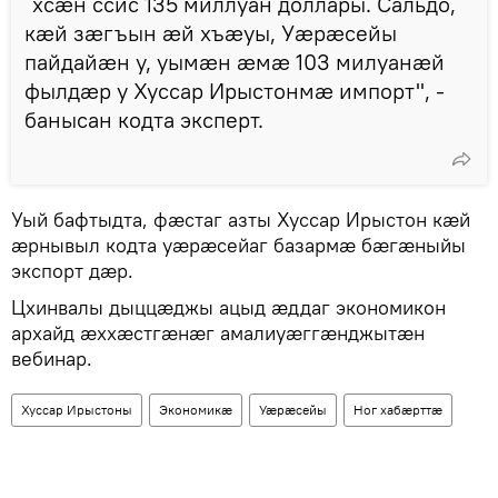
᾿хсæн ссис 135 миллуан доллары. Сальдо,
кæй зæгъын æй хъæуы, Уæрæсейы
пайдайæн у, уымæн æмæ 103 милуанæй
фылдæр у Хуссар Ирыстонмæ импорт", -
банысан кодта эксперт.
Уый бафтыдта, фæстаг азты Хуссар Ирыстон кæй
æрнывыл кодта уæрæсейаг базармæ бæгæныйы
экспорт дæр.
Цхинвалы дыццæджы ацыд æддаг экономикон
архайд æххæстгæнæг амалиуæггæнджытæн
вебинар.
Хуссар Ирыстоны
Экономикӕ
Уӕрӕсейы
Ног хабӕрттӕ