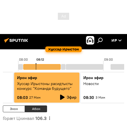
ИР
Хуссар Ирыстон
08:00
08:12
09:00
Ирон эфир
Ирон эфир
Хуссар Ирыстоны расидтысты
Новости
конкурс "Команда будущего"
Эфир
08:03
08:30
27 Мин
3 Мин
Знон
Абон
Горӕт Цхинвал
106.3