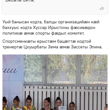
Уый банысан кодта, балцы организацийӕн кӕй
баххуыс кодта Хуссар Ирыстоны фӕсивӕдон
политикӕ ӕмӕ спорты фӕдыл комитет.
Спортсменкӕты ерыстӕм бацӕттӕ кодтой
тренертӕ Цхуырбаты Зема ӕмӕ Зассеты Элина.