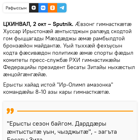
Рафыссын
ЦХИНВАЛ, 2 окт – Sputnik.
Ӕвзонг гимнасткӕтӕ
Хуссар Ирыстонӕй ӕнтыстджын ралӕуд скодтой
гом фыццагады Мӕздӕджы ӕмӕ рамбылдтой
бронзӕйон майдантӕ. Уый тыххӕй фехъусын
кодта фӕсивӕдон политикӕ ӕмӕ спорты фӕдыл
комитеты пресс-службӕ РХИ гимнастикӕйы
Федерацийы президент Бесаты Зитайы ныхӕстыл
ӕнцойгӕнгӕйӕ.
Ерысты хайад истой "Ир-Олимп амазонка"
командӕйы 8-10 азы кары гимнасткӕтӕ.
"Ерысты сезон байгом. Дарддӕры
ӕнтыстытӕ уын, чызджытӕ", - загъта
Бесаты Зита.