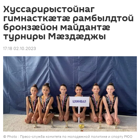
Хуссарирыстойнаг
гимнасткӕтӕ рамбылдтой
бронзӕйон майдантӕ
турниры Мӕздӕджы
17:18 02.10.2023
© Photo : Пресс-служба комитета по молодежной политике и спорту РЮО