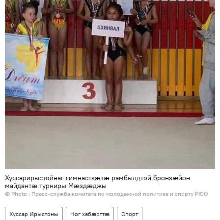
Хуссарирыстойнаг гимнасткӕтӕ рамбылдтой бронзӕйон
майдантӕ турниры Мӕздӕджы
© Photo : Пресс-служба комитета по молодежной политике и спорту РЮО
Хуссар Ирыстоны
Ног хабӕрттӕ
Спорт