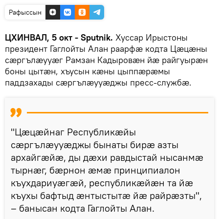
Рафыссын
ЦХИНВАЛ, 5 окт - Sputnik.
Хуссар Ирыстоны
президент Гаглойты Алан раарфæ кодта Цæцæны
сæргълæууæг Рамзан Кадыровæн йæ райгуырæн
боны цытæн, хъусын кæны цыппæрæмы
паддзахады сæргълæууæджы пресс-службæ.
"Цæцæйнаг Республикæйы
сæргълæууæджы бынаты бирæ азты
архайгæйæ, ды дæхи равдыстай нысанмæ
тырнæг, бæрнон æмæ принципиалон
къухдариуæгæй, республикæйæн та йæ
къухы бафтыд æнтыстытæ йæ райрæзты",
– банысан кодта Гаглойты Алан.