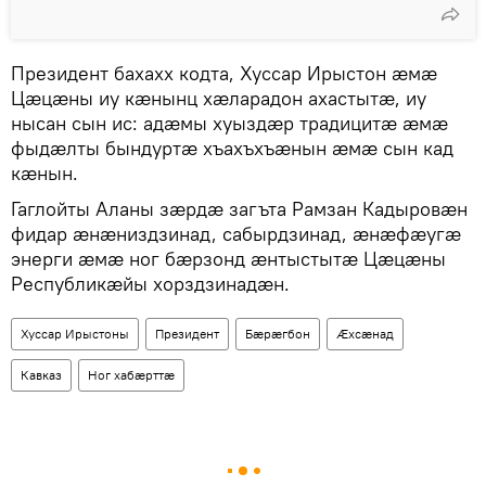
Президент бахахх кодта, Хуссар Ирыстон æмæ
Цæцæны иу кæнынц хæларадон ахастытæ, иу
нысан сын ис: адæмы хуыздæр традицитæ æмæ
фыдæлты бындуртæ хъахъхъæнын æмæ сын кад
кæнын.
Гаглойты Аланы зæрдæ загъта Рамзан Кадыровæн
фидар æнæниздзинад, сабырдзинад, æнæфæугæ
энерги æмæ ног бæрзонд æнтыстытæ Цæцæны
Республикæйы хорздзинадæн.
Хуссар Ирыстоны
Президент
Бæрæгбон
Ӕхсӕнад
Кавказ
Ног хабӕрттӕ