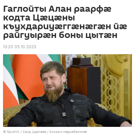
Гаглойты Алан раарфæ
кодта Цæцæны
къухдариуæггæнæгæн йæ
райгуырæн боны цытæн
13:20 05.10.2023
© Sputnik / Саид Царнаев
/
Ахизын медиабанкмæ