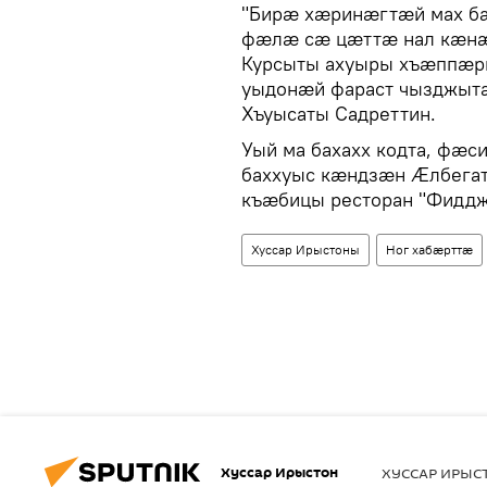
"Бирӕ хӕринӕгтӕй мах б
фӕлӕ сӕ цӕттӕ нал кӕнӕм
Курсыты ахуыры хъӕппӕри
уыдонӕй фараст чызджытӕ
Хъуысаты Садреттин.
Уый ма бахахх кодта, ф
баххуыс кӕндзӕн Ӕлбегат
къӕбицы ресторан "Фиддж
Хуссар Ирыстоны
Ног хабӕрттӕ
Хуссар Ирыстон
ХУССАР ИРЫ