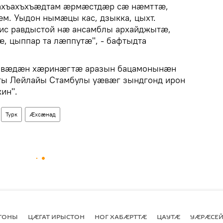
ахъахъхъӕдтам ӕрмӕстдӕр сӕ нӕмттӕ,
. Уыдон нымӕцы кас, дзыкка, цыхт.
с равдыстой нӕ ансамблы архайджытӕ,
, цыппар та лӕппутӕ", - бафтыдта
ӕсивӕдӕн хӕринӕгтӕ аразын бацамонынӕн
ы Лейлайы Стамбулы уӕвӕг зындгонд ирон
ин".
Турк
Ӕхсӕнад
СТОНЫ
ЦӔГАТ ИРЫСТОН
НОГ ХАБӔРТТӔ
ЦАУТӔ
УӔРӔСЕЙ