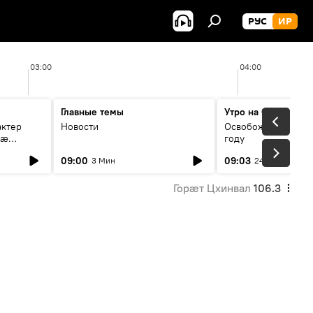
РУС
ИР
03:00
04:00
Главные темы
Утро на Спутнике
актер
Новости
Освобождение Цхин
мæ
году
стагон
09:00
09:03
3 Мин
24 Мин
Горӕт Цхинвал
106.3