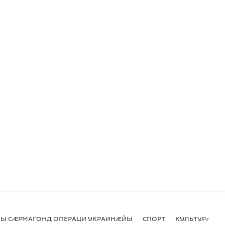
Ы СӔРМАГОНД ОПЕРАЦИ УКРАИНӔЙЫ
СПОРТ
КУЛЬТУРӔ