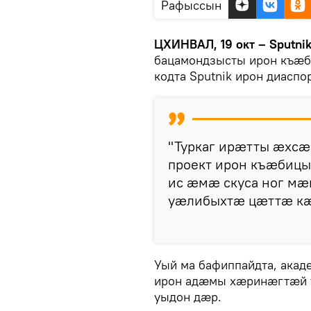
Рафыссын
ЦХИНВАЛ, 19 окт – Sputni
бацамондзысты ирон къӕ
кодта Sputnik ирон диасп
"Туркаг ирӕтты ӕхсӕ
проект ирон къӕбицы
ис ӕмӕ скуса ног мӕ
уӕлибыхтӕ цӕттӕ кӕн
Уый ма бафиппайдта, ак
ирон адӕмы хӕринӕгтӕй т
уыдон дӕр.