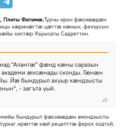
k, Плиты Фатимӕ.
Турчы ирон фӕсивӕдӕн
бицы хӕринӕгтӕ цӕттӕ кӕнын, фехъусын
орӕйы хистӕр Хъуысаты Садреттин.
над "Алантӕ" фӕнд кӕны саразын
 академи ӕхсӕнады сконды. Гӕнӕн
йы. Йӕ бындурыл ахуыр кӕндзысты
ын", - загъта уый.
адемийы бындурыл фӕсивӕдӕн амондзысты
уркаг ирӕттӕ кӕй рецепттӕ ферох кодтой,