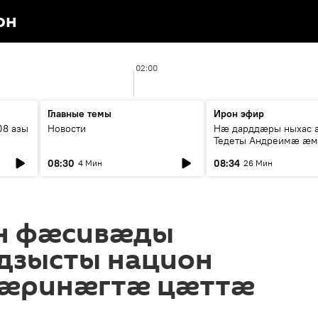
он
02:00
Главные темы
Ирон эфир
08 азы
Новости
Нæ дарддæры ныхас 
Тедеты Андреимæ æ
рубрикæ "Зæххыл рæ
08:30
08:34
4 Мин
26 Мин
хæст цыди"
н фӕсивӕды
дзысты национ
хӕринӕгтӕ цӕттӕ