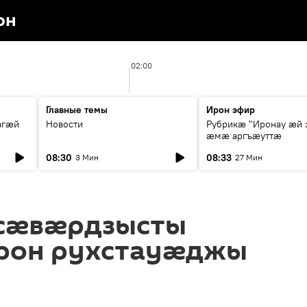
он
02:00
Главные темы
Ирон эфир
агæй
Новости
Рубрикæ "Иронау ӕй 
ӕмӕ аргъӕуттӕ
08:30
08:33
3 Мин
27 Мин
сæвæрдзысты
рон рухстауæджы