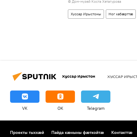
© Дом-музей Коста Хетагурова
Хуссар Ирыстоны
Ног хабӕрттӕ
Хуссар Ирыстон
ХУССАР ИРЫ
VK
OK
Telegram
Проекты тыххӕй
Пайда кӕныны фӕткойтӕ
Контакттӕ