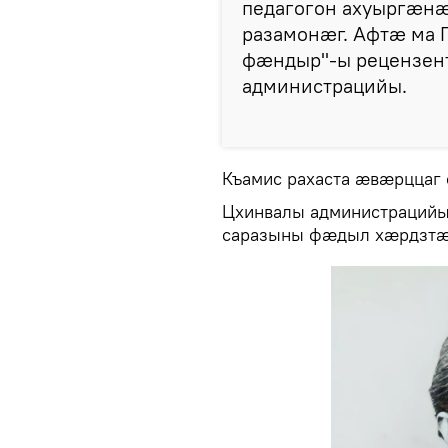
педагогон ахуыргæн
разамонæг. Афтæ ма 
фæндыр"-ы рецензент
администрацийы.
Къамис рахаста æвæрццаг
Цхинвалы администрацийы
саразыны фæдыл хæрдзтæ