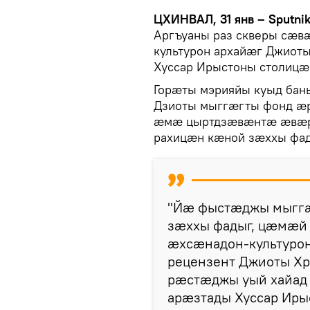
ЦХИНВАЛ, 31 янв – Sputni
Аргъуаны раз скверы сæ
культурон архайæг Джиоты
Хуссар Ирыстоны столицæ
Горæты мэрияйы куыд бан
Дзиоты мыггæгты фонд æ
æмæ цыртдзæвæнтæ æвæр
рахицæн кæной зæххы фа
"Йæ фыстæджы мыггæ
зæххы фадыг, цæмæй
æхсæнадон-культуро
рецензент Джиоты Хр
рæстæджы уый хайад
арæзтады Хуссар Ир