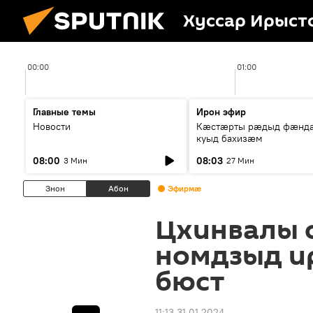
Хуссар Ирыст
00:00
01:00
Главные темы
Ирон эфир
Новости
Кæстæрты рæдыд фæнд
куыд бахизæм
08:00
08:03
3 Мин
27 Мин
Знон
Абон
Эфирмæ
Цхинвалы 
номдзыд и
бюст
11:13 31.01.2024