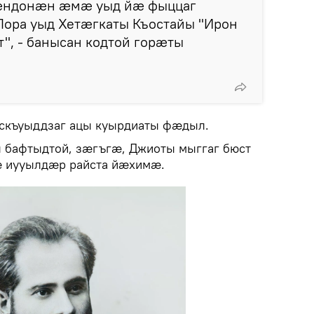
æндонæн æмæ уыд йæ фыццаг
Пора уыд Хетæгкаты Къостайы "Ирон
", - банысан кодтой горæты
 скъуыддзаг ацы куырдиаты фæдыл.
 бафтыдтой, зæгъгæ, Джиоты мыггаг бюст
 иууылдæр райста йæхимæ.