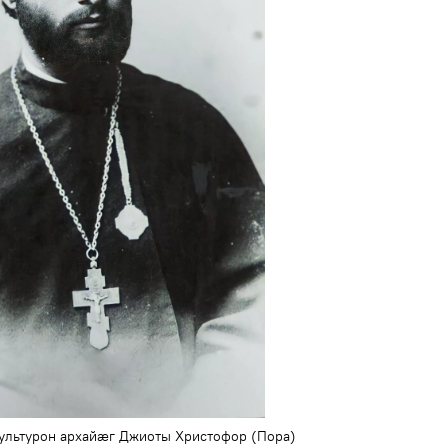
льтурон архайæг Джиоты Христофор (Пора)