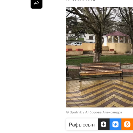
© Sputnik / Алборова Александра
Рафыссын