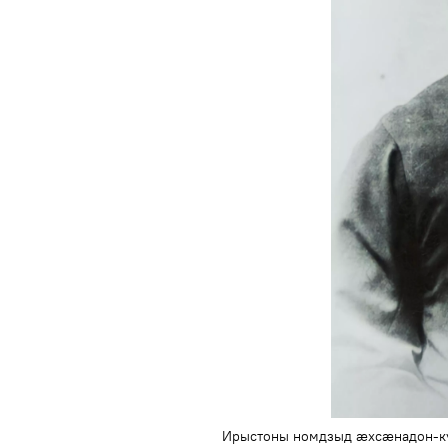
Ирыстоны номдзыд æхсæнадон-ку