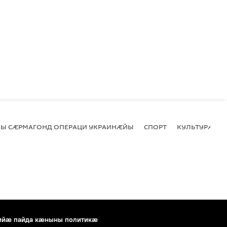
Ы СӔРМАГОНД ОПЕРАЦИ УКРАИНӔЙЫ
СПОРТ
КУЛЬТУРӔ
ийæ пайда кæныны политикæ