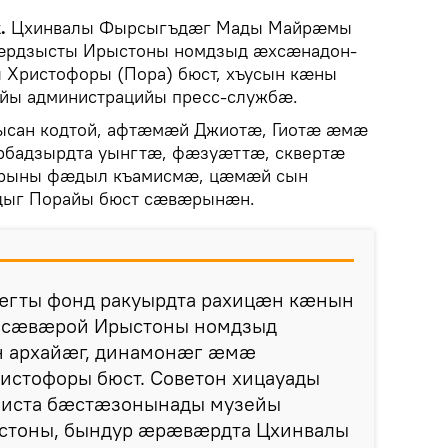
k.
Цхинвалы Фырсыгъдæг Мады Майрæмы
вæрдзысты Ирыстоны номдзыд æхсæнадон-
 Христофоры (Пора) бюст, хъусын кæны
йы администрацийы пресс-службæ.
ысан кодтой, афтæмæй Джиотæ, Гиотæ æмæ
рбадзырдта уынгтæ, фæзуæттæ, сквертæ
ыны фæдыл къамисмæ, цæмæй сын
дыг Порайы бюст сæвæрынæн.
гты фонд ракуырдта рахицæн кæнын
 сæвæрой Ирыстоны номдзыд
н архайæг, динамонæг æмæ
истофоры бюст. Советон хицауады
 иста бæстæзонынады музейы
ыстоны, бындур æрæвæрдта Цхинвалы