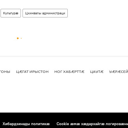
Культурӕ
Цхинвалы администраци
СТОНЫ
ЦӔГАТ ИРЫСТОН
НОГ ХАБӔРТТӔ
ЦАУТӔ
УӔРӔСЕЙ
Хибардзинады политикæ
Cookie æмæ хæдархайгæ логировæн