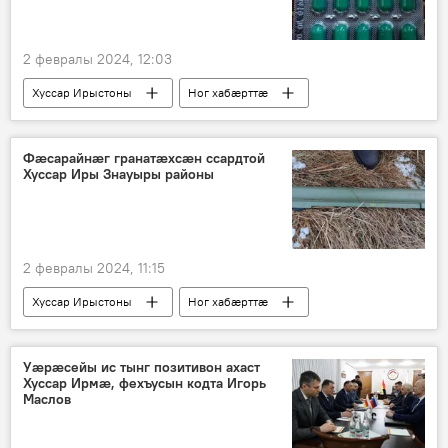
2 февралы 2024, 12:03
Хуссар Ирыстоны
Ног хабӕрттӕ
Хуссар Иры МХМ
Фæсарайнæг гранатæхсæн ссардтой
Хуссар Иры Знауыры районы
2 февралы 2024, 11:15
Хуссар Ирыстоны
Ног хабӕрттӕ
УУМ
Уæрæсейы ис тынг позитивон ахаст
Хуссар Ирмæ, фехъусын кодта Игорь
Маслов