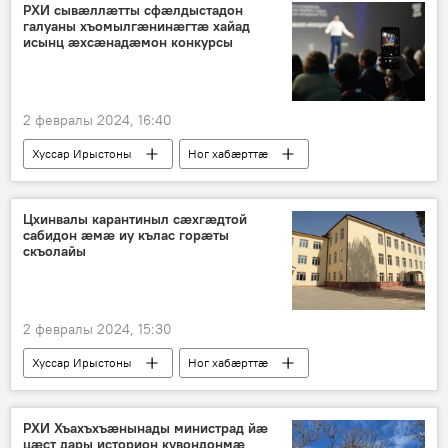
РХИ сывӕллӕтты сфӕлдыстадон
галуаны хъомылгӕнинӕгтӕ хайад
исынц ӕхсӕнадӕмон конкурсы
2 февралы 2024, 16:40
Хуссар Ирыстоны
Ног хабӕрттӕ
Аивад
Культурӕ
Цхинвалы карантиныл сæхгæдтой
сабидон æмæ иу кълас горæты
скъолайы
2 февралы 2024, 15:30
Хуссар Ирыстоны
Ног хабӕрттӕ
Ахуырад
РХИ Хъахъхъӕнынады министрад йӕ
цӕст дары историон кувондонмӕ