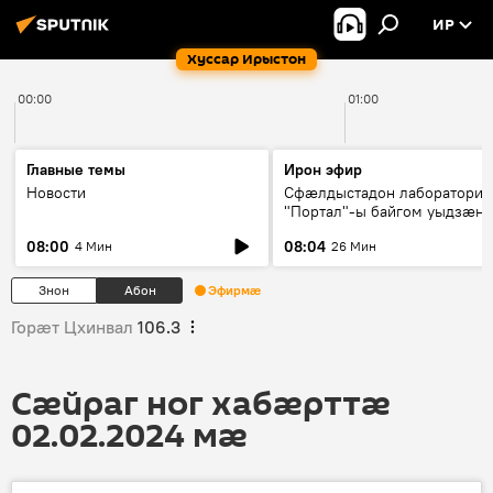
ИР
Хуссар Ирыстон
00:00
01:00
Главные темы
Ирон эфир
Новости
Сфæлдыстадон лаборатори
"Портал"-ы байгом уыдзæн
зындгонд нывгæнæг Гасситы
08:00
08:04
4 Мин
26 Мин
Æхсары куыстыты равдыст
Знон
Абон
Эфирмæ
Горӕт Цхинвал
106.3
Сӕйраг ног хабӕрттӕ
02.02.2024 мӕ