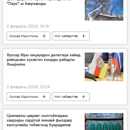
"Паук"-ы бӕрзӕнды
2 февралы 2024, 14:19
Хуссар Ирыстоны
Ног хабӕрттӕ
Хъахъхъæнынады министрад
Хуссар Иры хицауадон делегаци хайад
райсдзӕн кусӕгон къорды рабадты
Хъырымы
2 февралы 2024, 13:24
Хуссар Ирыстоны
Ног хабӕрттӕ
Хуссар Иры хицауад
Цхинвалы цӕрӕг сылгоймаджы
хӕдзары сардтой минӕй фылдӕр
капсулӕйы тобӕгонд буарадимӕ