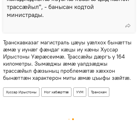
трассӕйыл", - банысан кодтой
министрады.
Транскавказаг магистраль цæуы уæлхох бынæтты
æмæ у иунæг фæндаг кæцы иу кæны Хуссар
Ирыстоны Уæрæсеимæ. Трассæйы дæргъ у 164
километры. Зымæджы æмæ уалдзæджы
трассæйыл фæзыныц проблемæтæ хæххон
бынæттæн характерон миты æмæ цъыфы зæйтæ.
Хуссар Ирыстоны
Ног хабӕрттӕ
УУМ
Транскам