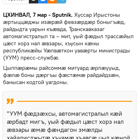
ЦХИНВАЛ, 7 мар - Sputnik.
Хуссар Ирыстоны
ӕртыццӕджы изӕрӕй февзӕрдӕр боныгъӕд,
райдыдта уарын къӕвда, Транскавказаг
автомагистралыл та – мит, уый фӕдыл трассӕйыл
цӕст хорз нал ӕвзары, хъусын кӕны
республикӕйы Уӕлвӕткон уавӕрты министрады
(УУМ) пресс-службӕ.
Цыппӕрӕмы райсоммӕ митуард ӕрлӕууыд,
фӕлӕ боны дӕргъы фӕстӕмӕ райдайдзӕн,
банысан кодтой уагдоны.
"УУМ фӕдзӕхсы, автомагистралыл кӕй
ӕрбадт мигъ, уый фӕдыл цӕст хорз нал
ӕвзары ӕмӕ фӕндагон змӕлды
хайадисджытӕ хъуамӕ хъавгӕ цыд кӕной