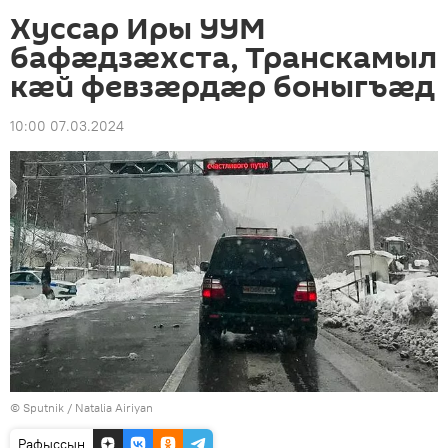
Хуссар Иры УУМ
бафӕдзӕхста, Транскамыл
кӕй февзӕрдӕр боныгъӕд
10:00 07.03.2024
© Sputnik / Natalia Airiyan
Рафыссын