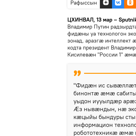
Рафыссын
ЦХИНВАЛ, 13 мар – Sputni
Владимир Путин радзырд
фидæны уа технологон э
зонад, аразгæ интеллект
кодта президент Владими
Кисилевӕн "России 1" ӕм
"Фидæн ис сывæллæтт
бинонтæ æмæ сабиты
уыдон иууылдæр арæ
Æз нывæндын, нæ эк
кæцыйы бындуры сты 
информацион техноло
робототехникæ æмæ 