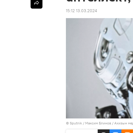
15:12 13.03.2024
© Sputnik / Максим Блинов
/
Ахизын ме