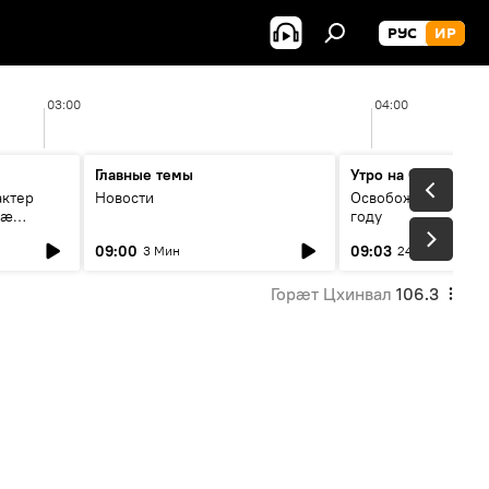
РУС
ИР
03:00
04:00
Главные темы
Утро на Спутнике
актер
Новости
Освобождение Цхин
мæ
году
стагон
09:00
09:03
3 Мин
24 Мин
Горӕт Цхинвал
106.3