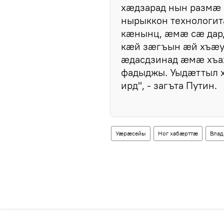
хæдзарад нын размæ
нырыккон технологит
кæнынц, æмæ сæ дар
кæй зæгъын æй хъæуы
æдасдзинад æмæ хъ
фадыджы. Уыдæттыл 
ирд", - загъта Путин.
Уӕрӕсейы
Ног хабӕрттӕ
Влад