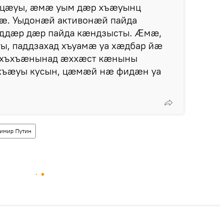
 цæуы, æмæ уым дæр хъæуынц
æ. Уыдонæй активонæй пайда
ддæр дæр пайда кæндзысты. Æмæ,
, паддзахад хъуамæ уа хæдбар йæ
ахъхъæнынад æххæст кæныны
хъæуы кусын, цæмæй нæ фидæн уа
имир Путин