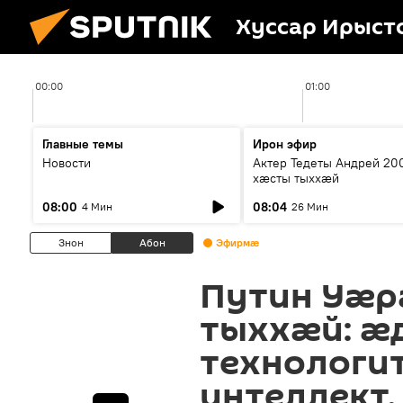
Хуссар Ирыст
00:00
01:00
Главные темы
Ирон эфир
Новости
Актер Тедеты Андрей 20
хæсты тыххæй
08:00
08:04
4 Мин
26 Мин
Знон
Абон
Эфирмæ
Путин Уæ
тыххæй: æд
технологит
интеллект,