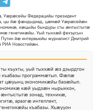
k.
Уæрæсейы Федерацийы президент
та, цы йæ фæндыдиад, цæмæй Уæрæсейæн
кономикæ, кæцыйы бындуры сты æнтыстытæ
 æмæ генетикæйы. Уый тыххӕй фехъусын
р Путин йӕ интервьюйы журналист Дмитрий
ӕ РИА Новостийӕн.
ы къухты, уый тыххæй æз дзырдтон
 къабазы программæтыл. Фæлæ
зт цæуынц экономикæйы базæйыл.
ономикæ кæй уыдзæн нырыккон,
æнтыстытæ зонад, техникæ,
гитæ, аразгæ интеллект,
генетикæйы къабазы. Хъæууон