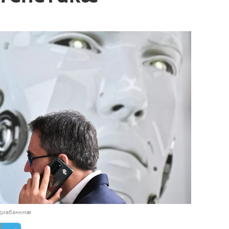
диабанкмæ