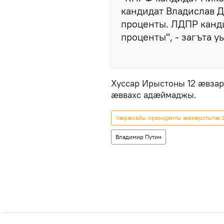
кандидат Владислав 
проценты. ЛДПР канди
проценты", - загъта у
Хуссар Ирыстоны 12 æвза
æввахс адæймаджы.
Уæрæсейы президенты æвзæрстытæ 
Владимир Путин