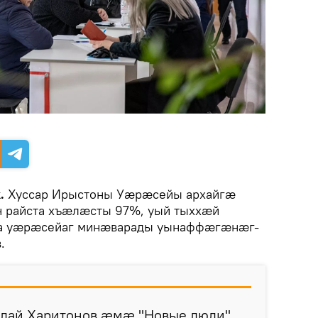
.
Хуссар Ирыстоны Уæрæсейы архайгæ
н райста хъæлæсты 97%, уый тыххæй
дта уæрæсейаг минæварады уынаффæгæнæг-
.
лай Харитонов æмæ "Новые люди"