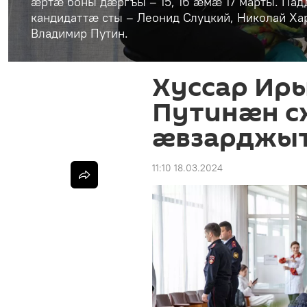
æртæ боны дæргъы – 15, 16 æмæ 17 марты. П
кандидаттæ сты – Леонид Слуцкий, Николай Ха
Владимир Путин.
Хуссар Ир
Путинæн с
æвзарджы
11:10 18.03.2024