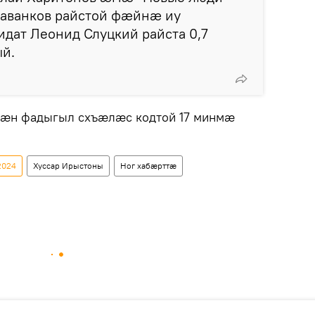
Даванков райстой фæйнæ иу
дат Леонид Слуцкий райста 0,7
ый.
рæн фадыгыл схъæлæс кодтой 17 минмæ
2024
Хуссар Ирыстоны
Ног хабӕрттӕ