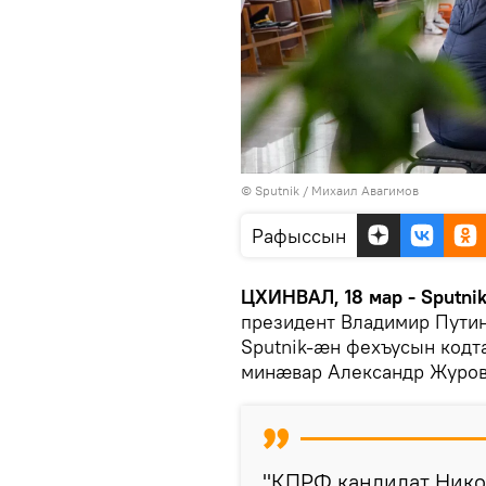
© Sputnik / Михаил Авагимов
Рафыссын
ЦХИНВАЛ, 18 мар - Sputnik
президент Владимир Пути
Sputnik-æн фехъусын ко
минæвар Александр Журов
"КПРФ кандидат Нико