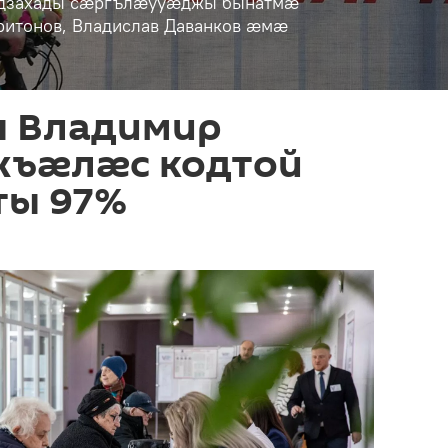
аддзахады сæргълæууæджы бынатмæ
ритонов, Владислав Даванков æмæ
ы Владимир
хъæлæс кодтой
ты 97%