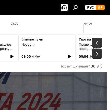
РУС
ИР
03:00
04:00
Главные темы
Утро на Спутнике
рикæтæ
Новости
Провокации со сто
ронау æй
перед выборами в Г
09:00
09:04
4 Мин
20 Мин
Горӕт Цхинвал
106.3