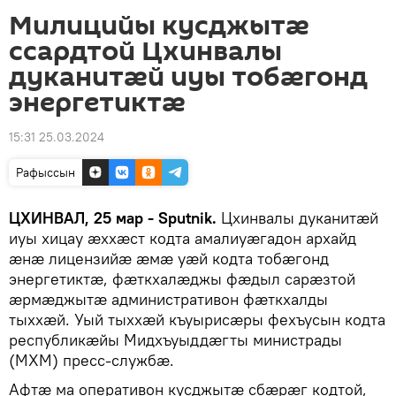
Милицийы кусджытæ
ссардтой Цхинвалы
дуканитæй иуы тобæгонд
энергетиктæ
15:31 25.03.2024
Рафыссын
ЦХИНВАЛ, 25 мар - Sputnik.
Цхинвалы дуканитæй
иуы хицау æххæст кодта амалиуæгадон архайд
æнæ лицензийæ æмæ уæй кодта тобæгонд
энергетиктæ, фæткхалæджы фæдыл сарæзтой
æрмæджытæ административон фæткхалды
тыххæй. Уый тыххæй къуырисæры фехъусын кодта
республикæйы Мидхъуыддæгты министрады
(МХМ) пресс-службæ.
Афтæ ма оперативон кусджытæ сбæрæг кодтой,