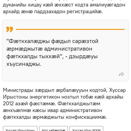
дуканийы хицау кæй æххæст кодта амалиуæгадон
архайд æнæ паддзахадон регистрацийæ.
"Фæткхалæджы фæдыл сарæзтой
æрмæджытæ административон
фæткхалды тыххæй", - дзырдæуы
хъусинаджы.
Министрады зæрдыл æрбалæууын кодтой, Хуссар
Ирыстоны энергетикон нозтыл тобæ кæй архайы
2012 азæй фæстæмæ. Фæткхалджытæм
æнхъæлмæ кæсы ивар административон
фæткхалды æрмæджыты конфискациимæ.
Хуссар Ирыстоны
Ног хабӕрттӕ
Хуссар Иры МХМ