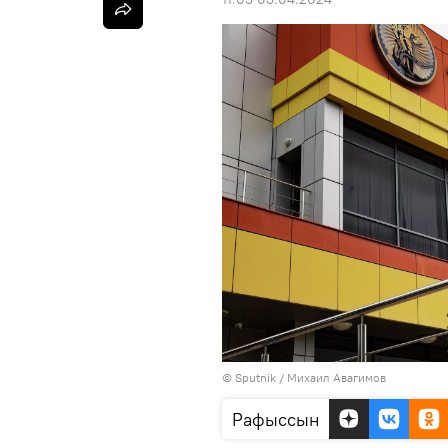
© Sputnik / Михаил Авагимов
Рафыссын