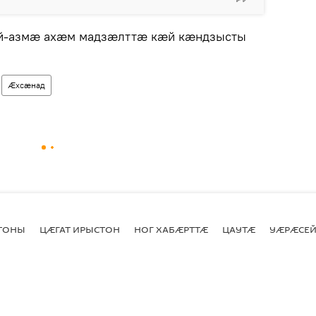
й-азмæ ахæм мадзæлттæ кæй кæндзысты
Ӕхсӕнад
СТОНЫ
ЦӔГАТ ИРЫСТОН
НОГ ХАБӔРТТӔ
ЦАУТӔ
УӔРӔСЕЙ