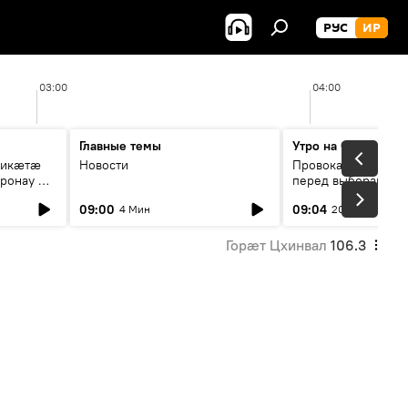
РУС
ИР
03:00
04:00
Главные темы
Утро на Спутнике
рикæтæ
Новости
Провокации со сто
ронау æй
перед выборами в Г
09:00
09:04
4 Мин
20 Мин
Горӕт Цхинвал
106.3