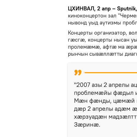
ЦХИНВАЛ, 2 апр – Sputnik
киноконцертон зал "Черме
нывонд уыд аутизмы про
Концерты организатор, в
гæсгæ, концерты нысан у
пролемæмæ, афтæ ма æр
рынчын сывæллæтты диаг
"2007 азы 2 апрелы а
проблемæйы фæдыл и
Мæн фæнды, цæмæй 
дæр 2 апрелы адæм æ
хæрзуадæн мадзæлттæ
Зæринæ.