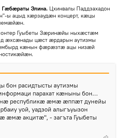
, Гæбæраты Элина.
Цхинвалы Паддзахадон
н"-ы ацыд хæрзаудæн концерт, кæцы
блемæйæн.
олонтер Гуыбеты Зæринæйы ныхæстæм
ыд æхсæнады цæст æрдарын аутизмы
æмбырд кæнын фæрæзтæ ацы низæй
ностикæйæн.
цы бон расидтысты аутизмы
нформаци парахат кæныны бон…
нæ республикæ æмæ æппæт дунейы
рбаиу уой, уадзой алыгъуызон
 æмæ акцитæ", - загъта Гуыбеты