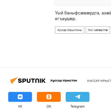
Уый баныфсæвæрдта, азæ
егъаудæр.
Хуссар Ирыстоны
Ног хабӕрттӕ
Хуссар Ирыстон
ХУССАР ИРЫ
VK
OK
Telegram