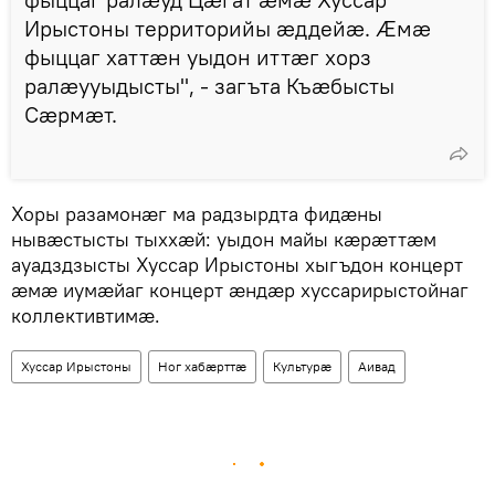
Ирыстоны территорийы æддейæ. Æмæ
фыццаг хаттæн уыдон иттæг хорз
ралæууыдысты", - загъта Къæбысты
Сæрмæт.
Хоры разамонæг ма радзырдта фидæны
нывæстысты тыххæй: уыдон майы кæрæттæм
ауадздзысты Хуссар Ирыстоны хыгъдон концерт
æмæ иумæйаг концерт æндæр хуссарирыстойнаг
коллективтимæ.
Хуссар Ирыстоны
Ног хабӕрттӕ
Культурӕ
Аивад