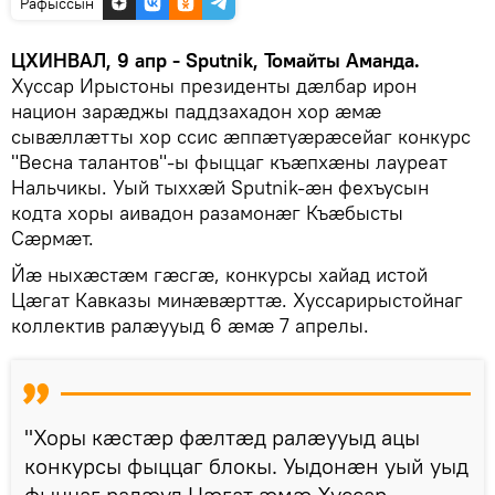
Рафыссын
ЦХИНВАЛ, 9 апр - Sputnik, Томайты Аманда.
Хуссар Ирыстоны президенты дæлбар ирон
национ зарæджы паддзахадон хор æмæ
сывæллæтты хор ссис æппæтуæрæсейаг конкурс
"Весна талантов"-ы фыццаг къæпхæны лауреат
Нальчикы. Уый тыххæй Sputnik-æн фехъусын
кодта хоры аивадон разамонæг Къæбысты
Сæрмæт.
Йæ ныхæстæм гæсгæ, конкурсы хайад истой
Цæгат Кавказы минæвæрттæ. Хуссарирыстойнаг
коллектив ралæууыд 6 æмæ 7 апрелы.
"Хоры кæстæр фæлтæд ралæууыд ацы
конкурсы фыццаг блокы. Уыдонæн уый уыд
фыццаг ралæуд Цæгат æмæ Хуссар