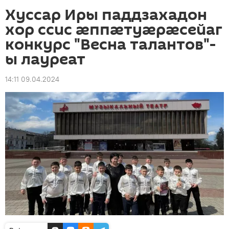
Хуссар Иры паддзахадон
хор ссис æппæтуæрæсейаг
конкурс "Весна талантов"-
ы лауреат
14:11 09.04.2024