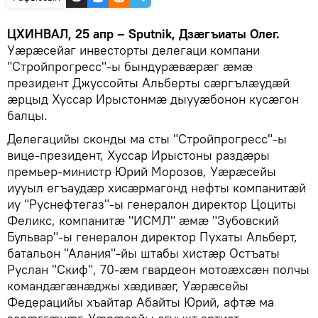
ЦХИНВАЛ, 25 апр – Sputnik, Дзæгъиаты Олег.
Уæрæсейаг инвесторты делегаци компани
"Стройпрогресс"-ы бындурæвæрæг æмæ
президент Джуссойты Альберты сæргълæудæй
æрцыд Хуссар Ирыстонмæ дыууæбонон кусæгон
балцы.
Делегацийы сконды ма сты "Стройпрогресс"-ы
вице-президент, Хуссар Ирыстоны раздæры
премьер-министр Юрий Морозов, Уæрæсейы
иууыл егъаудæр хисæрмагонд нефты компанитæй
иу "Руснефтегаз"-ы генералон директор Цоциты
Феликс, компанитæ "ИСМЛ" æмæ "Зубовский
Бульвар"-ы генералон директор Пухаты Альберт,
батальон "Алания"-йы штабы хистæр Остъаты
Руслан "Скиф", 70-æм гвардеон мотоæхсæн полчы
командæгæнæджы хæдивæг, Уæрæсейы
Федерацийы хъайтар Абайты Юрий, афтæ ма