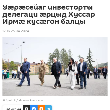
Уæрæсейаг инвесторты
делегаци æрцыд Хуссар
Ирмæ кусæгон балцы
12:16 25.04.2024
© Sputnik / Михаил Авагимов
Рафыссын