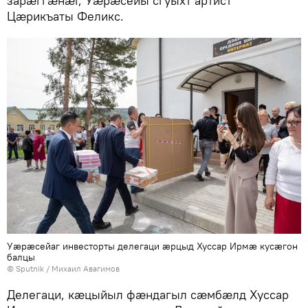
зарæггæнæг, Уæрæсейы сгуыхт артист
Цæрикъаты Феликс.
Уæрæсейаг инвесторты делегаци æрцыд Хуссар Ирмæ кусæгон
балцы
© Sputnik / Михаил Авагимов
Делегаци, кæцыйыл фæндагыл сæмбæлд Хуссар