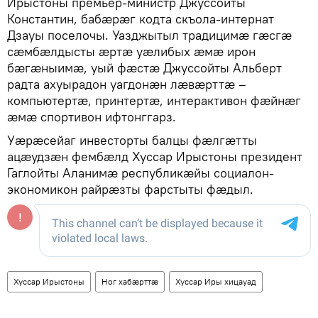
Ирыстоны премьер-министр Джуссойты
Константин, бабæрæг кодта скъола-интернат
Дзауы поселочы. Уазджытыл традицимæ гæсгæ
сæмбæлдысты æртæ уæлибых æмæ ирон
бæгæныимæ, уый фæстæ Джуссойты Альберт
радта ахуырадон уагдонæн лæвæрттæ –
компьютертæ, принтертæ, интерактивон фæйнæг
æмæ спортивон ифтонггарз.
Уæрæсейаг инвесторты балцы фæлгæтты
ацæудзæн фембæлд Хуссар Ирыстоны президент
Гаглойты Аланимæ республикæйы социалон-
экономикон райрæзты фарстыты фæдыл.
Хуссар Ирыстоны
Ног хабӕрттӕ
Хуссар Иры хицауад