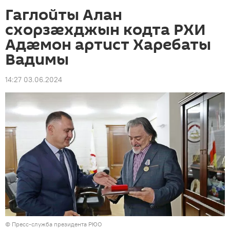
Гаглойты Алан
схорзӕхджын кодта РХИ
Адӕмон артист Харебаты
Вадимы
14:27 03.06.2024
© Пресс-служба президента РЮО