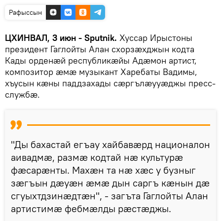
Рафыссын
ЦХИНВАЛ, 3 июн - Sputnik.
Хуссар Ирыстоны
президент Гаглойты Алан схорзӕхджын кодта
Кады орденӕй республикӕйы Адӕмон артист,
композитор ӕмӕ музыкант Харебаты Вадимы,
хъусын кӕны паддзахады сӕргълӕууӕджы пресс-
службӕ.
"Ды бахастай егъау хайбавӕрд националон
аивадмӕ, размӕ кодтай нӕ культурӕ
фӕсарӕнты. Махӕн та нӕ хӕс у бузныг
зӕгъын дӕуӕн ӕмӕ дын саргъ кӕнын дӕ
сгуыхтдзинӕдтӕн", - загъта Гаглойты Алан
артистимӕ фебмӕлды рӕстӕджы.