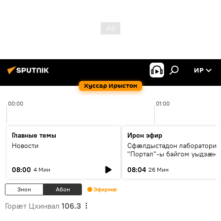
ИР
Хуссар Ирыстон
00:00
01:00
Главные темы
Ирон эфир
Новости
Сфæлдыстадон лаборатори
"Портал"-ы байгом уыдзæн
зындгонд нывгæнæг Гасситы
08:00
08:04
4 Мин
26 Мин
Æхсары куыстыты равдыст
Знон
Абон
Эфирмæ
Горӕт Цхинвал
106.3