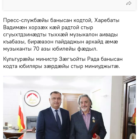
Пресс-службӕйы банысан кодтой, Харебаты
Вадимӕн хорзӕх кӕй радтой стыр
сгуыхтдзинӕдты тыххӕй музыкалон аивады
къабазы, бирӕазон пайдаджын архайд ӕмӕ
музыканты 70 азы юбилейы фӕдыл.
Культурӕйы министр Зӕгъойты Рада банысан
кодта юбиляры зӕрдӕйы стыр миниуджытӕ.