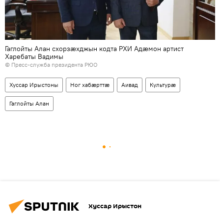
Гаглойты Алан схорзӕхджын кодта РХИ Адӕмон артист
Харебаты Вадимы
© Пресс-служба президента РЮО
Хуссар Ирыстоны
Ног хабӕрттӕ
Аивад
Культурӕ
Гаглойты Алан
Хуссар Ирыстон