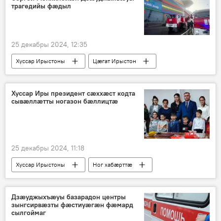
трагедийы фӕдыл
25 декабры 2024, 12:35
Хуссар Ирыстоны
Цӕгат Ирыстон
Ног хабӕрттӕ
Хуссар Иры президент сӕххӕст кодта
сывӕллӕтты ногазон бӕллицтӕ
25 декабры 2024, 11:18
Хуссар Ирыстоны
Ног хабӕрттӕ
Ног аз
Гаглойты Алан
Дзӕуджыхъӕуы базарадон центры
зынгсирвӕзты фӕстиуӕгӕн фӕмард
сылгоймаг