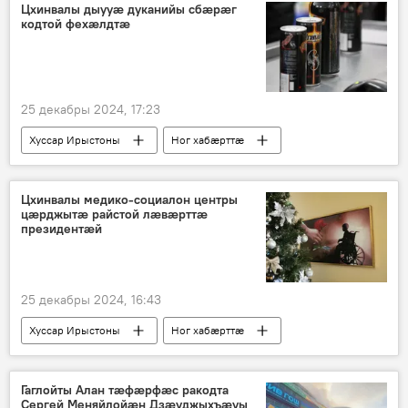
Цхинвалы дыууæ дуканийы сбæрæг
кодтой фехæлдтæ
25 декабры 2024, 17:23
Хуссар Ирыстоны
Ног хабӕрттӕ
Хуссар Иры МХМ
Цхинвалы медико-социалон центры
цæрджытæ райстой лæвæрттæ
президентæй
25 декабры 2024, 16:43
Хуссар Ирыстоны
Ног хабӕрттӕ
Президент
Ног аз
Гаглойты Алан тӕфӕрфӕс ракодта
Сергей Меняйлойӕн Дзӕуджыхъӕуы