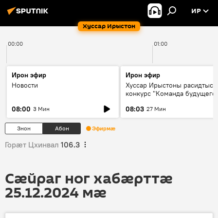
ИР
Хуссар Ирыстон
00:00
01:00
Ирон эфир
Ирон эфир
Новости
Хуссар Ирыстоны расидтыст
конкурс "Команда будущего
08:00
08:03
3 Мин
27 Мин
Знон
Абон
Эфирмæ
Горӕт Цхинвал
106.3
Сӕйраг ног хабӕрттӕ
25.12.2024 мӕ