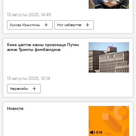
13 августы 2025, 14:49
Хуссар Ирыстоны
Ног хабӕрттӕ
Хуссар Иры хицауад
Киев цӕттӕ кӕны провокаци Путин
ӕмӕ Трампы фембӕлдмӕ
13 августы 2025, 12:14
Уӕрӕсейы
Уӕрӕсейы сӕрмагонд операци Украинӕйы
Ног хабӕрттӕ
Новости
3:19