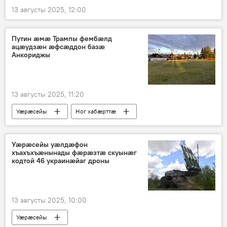
13 августы 2025, 12:00
Путин ӕмӕ Трампы фембӕлд
ацӕудзӕн ӕфсӕддон базӕ
Анкориджы
13 августы 2025, 11:20
Уӕрӕсейы
Ног хабӕрттӕ
Владимир Путин
Уӕрӕсейы уӕлдӕфон
хъахъхъӕнынады фӕрӕзтӕ скуынӕг
кодтой 46 украинӕйаг дроны
13 августы 2025, 10:00
Уӕрӕсейы