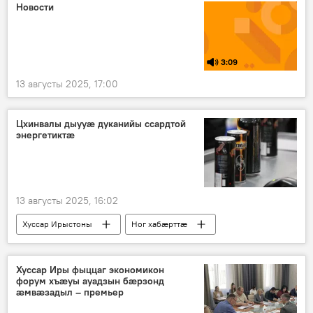
Новости
3:09
13 августы 2025, 17:00
Цхинвалы дыууӕ дуканийы ссардтой
энергетиктӕ
13 августы 2025, 16:02
Хуссар Ирыстоны
Ног хабӕрттӕ
Хуссар Иры МХМ
Хуссар Иры фыццаг экономикон
форум хъӕуы ауадзын бӕрзонд
ӕмвӕзадыл – премьер