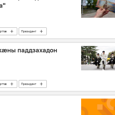
а"
рттӕ
Президент
 кӕны паддзахадон
рттӕ
Президент