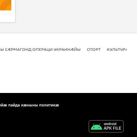
Ы СӔРМАГОНД ОПЕРАЦИ УКРАИНӔЙЫ
СПОРТ
КУЛЬТУРӔ
ийæ пайда кæныны политикæ