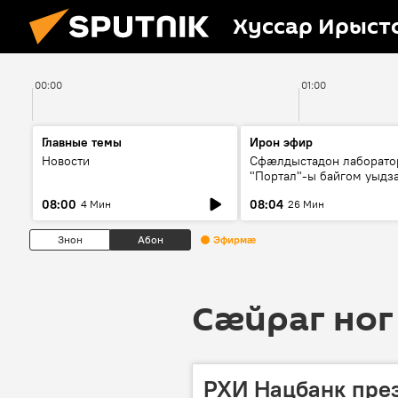
Хуссар Ирыст
00:00
01:00
Главные темы
Ирон эфир
Новости
Сфæлдыстадон лаборато
"Портал"-ы байгом уыдз
зындгонд нывгæнæг Гасс
08:00
08:04
4 Мин
26 Мин
Æхсары куыстыты равды
Знон
Абон
Эфирмæ
Сӕйраг ног
РХИ Нацбанк през