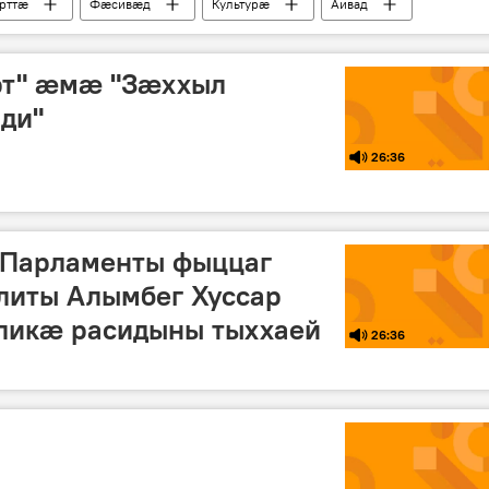
рттӕ
Фæсивæд
Культурӕ
Аивад
рт" æмæ "Зæххыл
ди"
26:36
 Парламенты фыццаг
литы Алымбег Хуссар
ликæ расидыны тыххаей
26:36