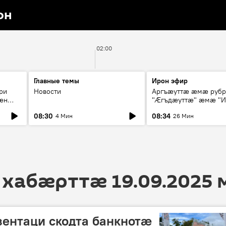
он
02:00
Главные темы
Ирон эфир
ри
Новости
Аргъæуттæ æмæ руб
æн
"Æгъдæуттæ" æмæ "И
иты
зæгъ"
08:30
08:34
4 Мин
26 Мин
ст
 хабӕрттӕ 19.09.2025
ентаци скодта банкнотӕ