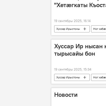
"Хетӕгкаты Къост
19 сентябры 2025, 16:14
Хуссар Ирыстоны
Ног хабӕ
Хуссар Ир нысан
тырысайы бон
19 сентябры 2025, 15:34
Хуссар Ирыстоны
Ног хабӕ
Новости