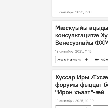
19 сентябры 2025, 12:00
Мӕскуыйы ацыды
консультацитӕ Х
Венесуэлайы ФХ
19 сентябры 2025, 11:16
Хуссар Ирыстоны
Ног хабӕ
Хуссар Иры Ӕхсӕ
форумы фыццаг б
"Ирон хъазт"-ӕй
19 сентябры 2025, 10:00