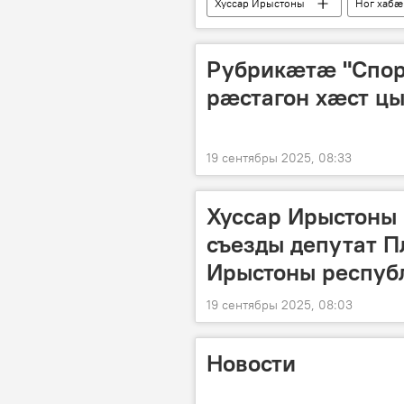
Хуссар Ирыстоны
Ног хабӕ
Рубрикæтæ "Спо
рæстагон хæст цы
19 сентябры 2025, 08:33
Хуссар Ирыстоны
съезды депутат П
Ирыстоны респуб
19 сентябры 2025, 08:03
Новости