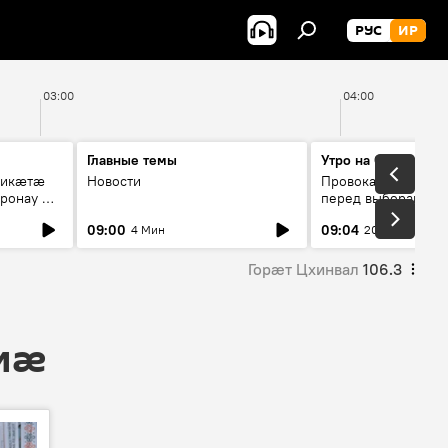
РУС
ИР
03:00
04:00
Главные темы
Утро на Спутнике
рикæтæ
Новости
Провокации со сто
ронау æй
перед выборами в Г
09:00
09:04
4 Мин
20 Мин
Горӕт Цхинвал
106.3
 мӕ