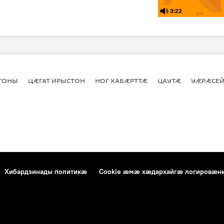
3:22
СТОНЫ
ЦӔГАТ ИРЫСТОН
НОГ ХАБӔРТТӔ
ЦАУТӔ
УӔРӔСЕЙ
Хибардзинады политикæ
Cookie æмæ хæдархайгæ логировæн