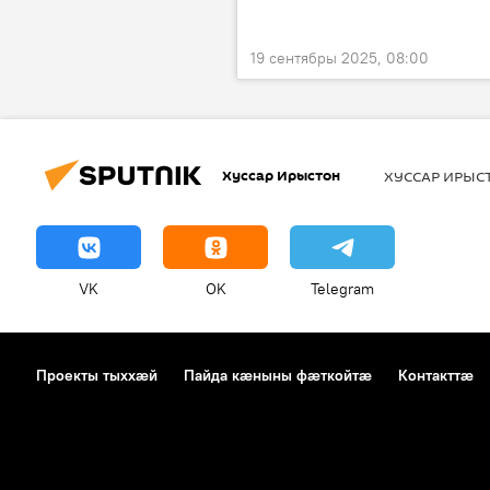
19 сентябры 2025, 08:00
Хуссар Ирыстон
ХУССАР ИРЫ
VK
OK
Telegram
Проекты тыххӕй
Пайда кӕныны фӕткойтӕ
Контакттӕ