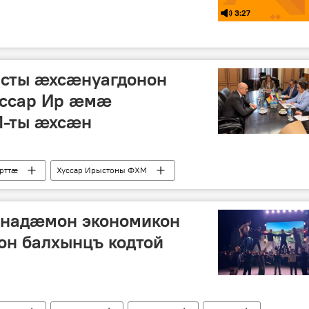
3:27
сты ӕхсӕнуагдонон
уссар Ир ӕмӕ
М-ты ӕхсӕн
рттӕ
Хуссар Ирыстоны ФХМ
надӕмон экономикон
он балхынцъ кодтой