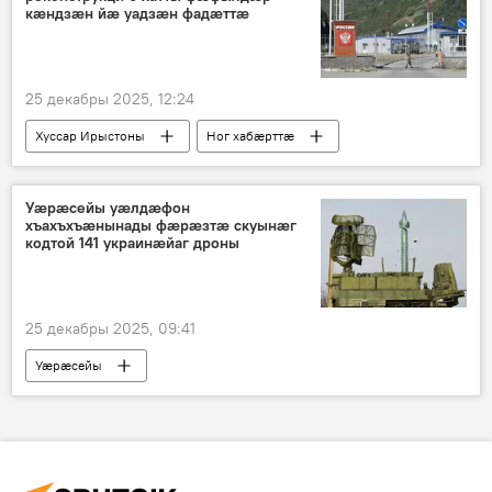
кӕндзӕн йӕ уадзӕн фадӕттӕ
25 декабры 2025, 12:24
Хуссар Ирыстоны
Ног хабӕрттӕ
Гаглойты Алан
Уӕрӕсейы уӕлдӕфон
хъахъхъӕнынады фӕрӕзтӕ скуынӕг
кодтой 141 украинӕйаг дроны
25 декабры 2025, 09:41
Уӕрӕсейы
Уӕрӕсейы сӕрмагонд операци Украинӕйы
Ног хабӕрттӕ