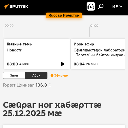
ИР
Хуссар Ирыстон
00:00
01:00
Главные темы
Ирон эфир
Новости
Сфæлдыстадон лаборатори
"Портал"-ы байгом уыдзæн
зындгонд нывгæнæг Гасситы
08:00
08:04
4 Мин
26 Мин
Æхсары куыстыты равдыст
Знон
Абон
Эфирмæ
Горӕт Цхинвал
106.3
Сӕйраг ног хабӕрттӕ
25.12.2025 мӕ