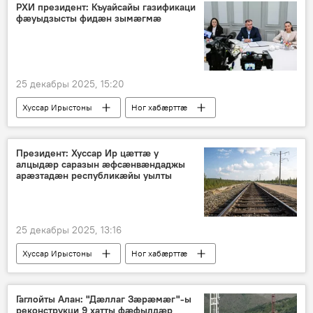
РХИ президент: Къуайсайы газификаци
фӕуыдзысты фидӕн зымӕгмӕ
25 декабры 2025, 15:20
Хуссар Ирыстоны
Ног хабӕрттӕ
Президент
Президент: Хуссар Ир цӕттӕ у
алцыдӕр саразын ӕфсӕнвӕндаджы
арӕзтадӕн республикӕйы уылты
25 декабры 2025, 13:16
Хуссар Ирыстоны
Ног хабӕрттӕ
Гаглойты Алан
Гаглойты Алан: "Дӕллаг Зӕрӕмӕг"-ы
реконструкци 9 хатты фӕфылдӕр