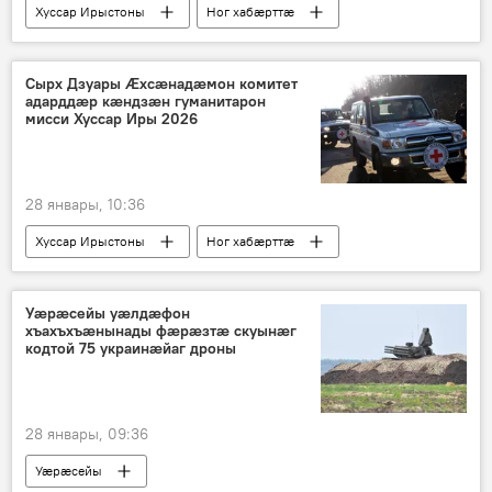
Хуссар Ирыстоны
Ног хабӕрттӕ
Хуссар Иры хицауад
Сырх Дзуары Ӕхсӕнадӕмон комитет
адарддӕр кӕндзӕн гуманитарон
мисси Хуссар Иры 2026
28 январы, 10:36
Хуссар Ирыстоны
Ног хабӕрттӕ
Хуссар Иры хицауад
Уӕрӕсейы уӕлдӕфон
хъахъхъӕнынады фӕрӕзтӕ скуынӕг
кодтой 75 украинӕйаг дроны
28 январы, 09:36
Уӕрӕсейы