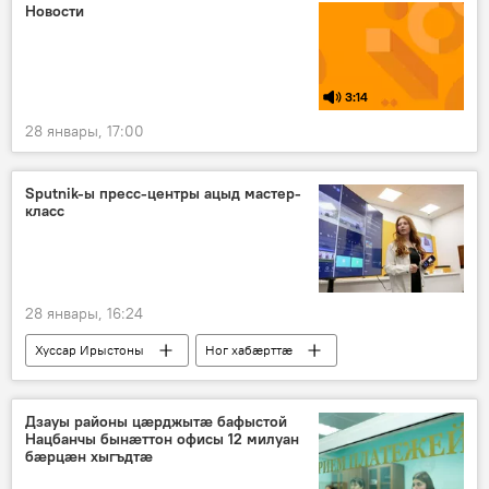
Новости
3:14
28 январы, 17:00
Sputnik-ы пресс-центры ацыд мастер-
класс
28 январы, 16:24
Хуссар Ирыстоны
Ног хабӕрттӕ
SputnikPro
Дзауы районы цӕрджытӕ бафыстой
Нацбанчы бынӕттон офисы 12 милуан
бӕрцӕн хыгъдтӕ