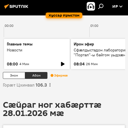
ИР
Хуссар Ирыстон
00:00
01:00
Главные темы
Ирон эфир
Новости
Сфæлдыстадон лаборатори
"Портал"-ы байгом уыдзæн
зындгонд нывгæнæг Гасситы
08:00
08:04
4 Мин
26 Мин
Æхсары куыстыты равдыст
Знон
Абон
Эфирмæ
Горӕт Цхинвал
106.3
Сӕйраг ног хабӕрттӕ
28.01.2026 мӕ