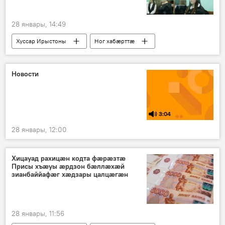
28 январы, 14:49
Хуссар Ирыстоны
Ног хабӕрттӕ
Новости
3:04
28 январы, 12:00
Хицауад рахицæн кодта фæрæзтæ
Присы хъæуы æрдзон бæллæхæй
зианбаййафæг хæдзары цалцæгæн
28 январы, 11:56