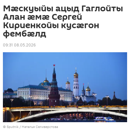
Мӕскуыйы ацыд Гаглойты
Алан ӕмӕ Сергей
Кириенкойы кусӕгон
фембӕлд
09:31 08.05.2026
© Sputnik / Наталья Селиверстова