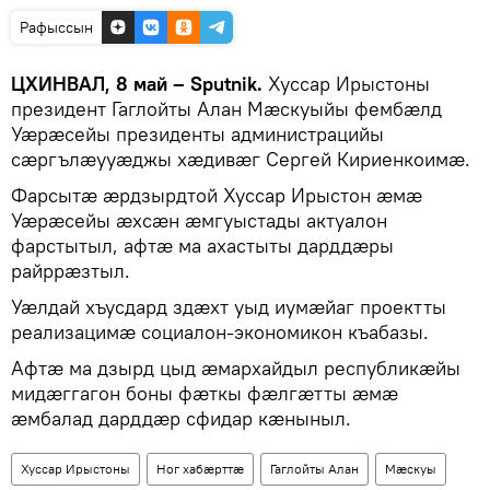
Рафыссын
ЦХИНВАЛ, 8 май – Sputnik.
Хуссар Ирыстоны
президент Гаглойты Алан Мӕскуыйы фембӕлд
Уӕрӕсейы президенты администрацийы
сӕргълӕууӕджы хӕдивӕг Сергей Кириенкоимӕ.
Фарсытӕ ӕрдзырдтой Хуссар Ирыстон ӕмӕ
Уӕрӕсейы ӕхсӕн ӕмгуыстады актуалон
фарстытыл, афтӕ ма ахастыты дарддӕры
райррӕзтыл.
Уӕлдай хъусдард здӕхт уыд иумӕйаг проектты
реализацимӕ социалон-экономикон къабазы.
Афтӕ ма дзырд цыд ӕмархайдыл республикӕйы
мидӕггагон боны фӕткы фӕлгӕтты ӕмӕ
ӕмбалад дарддӕр сфидар кӕныныл.
Хуссар Ирыстоны
Ног хабӕрттӕ
Гаглойты Алан
Мæскуы