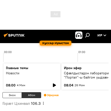
ИР
Хуссар Ирыстон
00:00
01:00
Главные темы
Ирон эфир
Новости
Сфæлдыстадон лаборатори
"Портал"-ы байгом уыдзæн
зындгонд нывгæнæг Гасситы
08:00
08:04
4 Мин
26 Мин
Æхсары куыстыты равдыст
Знон
Абон
Эфирмæ
Горӕт Цхинвал
106.3