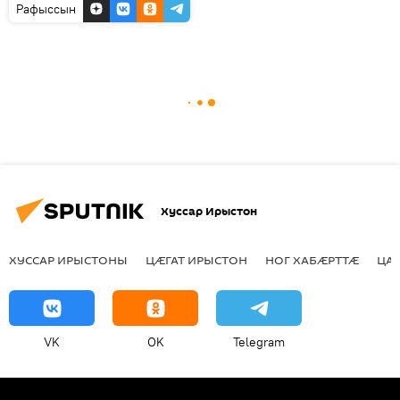
Рафыссын
Хуссар Ирыстон
ХУССАР ИРЫСТОНЫ
ЦӔГАТ ИРЫСТОН
НОГ ХАБӔРТТӔ
ЦА
VK
OK
Telegram