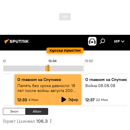
ИР
Хуссар Ирыстон
2:00
12:34
13:00
О главном на Спутнике
О главном на Спутнике
Память без срока давности: 18
Война 08.08.08
лет после войны августа 2008
года Ч. 2
Эфир
12:33
12:37
4 Мин
22 Мин
Знон
Абон
Горӕт Цхинвал
106.3